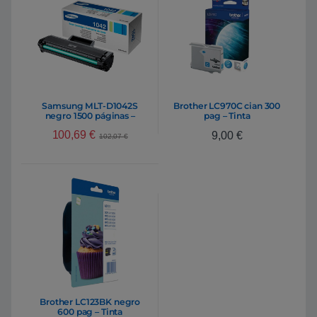
Samsung MLT-D1042S
Brother LC970C cian 300
negro 1500 páginas –
pag – Tinta
Tóner
100,69
€
9,00
€
102,07
€
Brother LC123BK negro
600 pag – Tinta