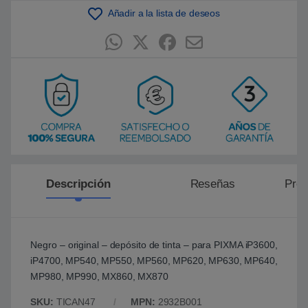
n
p
Añadir a la lista de deseos
u
n
t
u
a
c
i
ó
n
d
e
c
l
i
e
n
t
Descripción
Reseñas
Preg
e
Negro – original – depósito de tinta – para PIXMA iP3600,
iP4700, MP540, MP550, MP560, MP620, MP630, MP640,
MP980, MP990, MX860, MX870
SKU:
TICAN47
MPN:
2932B001