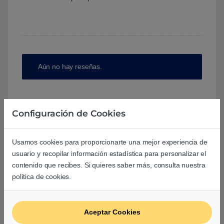
Aún no hay reseñas.
Configuración de Cookies
Preguntas y respuestas de los
Usamos cookies para proporcionarte una mejor experiencia de
usuarios sobre este producto
usuario y recopilar información estadística para personalizar el
contenido que recibes. Si quieres saber más, consulta nuestra
política de cookies.
No hay preguntas aún. Sé el primero en hacer
una pregunta acerca de este producto.
Aceptar Cookies