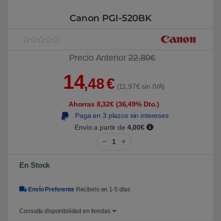
Canon PGI-520BK
V
1
Precio Anterior
22,80€
a
l
o
14
r
,48
€
a
(11,97€ sin IVA)
d
o
Ahorras 8,32€ (36,49% Dto.)
5
.
Paga en 3 plazos sin intereses
0
0
Envío a partir de
4,00€
s
Canon PGI-520BK cantidad
o
b
r
e
En Stock
5
b
a
s
Envío Preferente
Recíbelo en 1-5 días
a
d
o
Consulta disponibilidad en tiendas
e