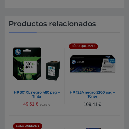
Productos relacionados
SÓLO QUEDAN 2
HP 301XL negro 480 pag –
HP 125A negro 2200 pag –
Tinta
Tóner
49,61
€
109,41
€
50,63
€
SÓLO QUEDAN 1