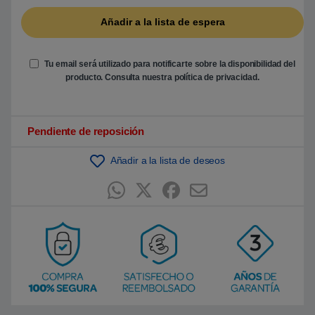
b
a
s
a
d
o
e
Tu email será utilizado para notificarte sobre la disponibilidad del
n
producto. Consulta nuestra
política de privacidad
.
p
u
n
t
u
Pendiente de reposición
a
c
i
ó
Añadir a la lista de deseos
n
d
e
c
l
i
e
n
t
e