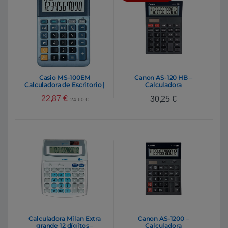
Casio MS-100EM
Canon AS-120 HB –
Calculadora de Escritorio |
Calculadora
Pantalla LCD de 10 dígitos
22,87
€
30,25
€
Solar y Pilas Color Azul
24,60
€
Calculadora Milan Extra
Canon AS-1200 –
grande 12 dígitos –
Calculadora