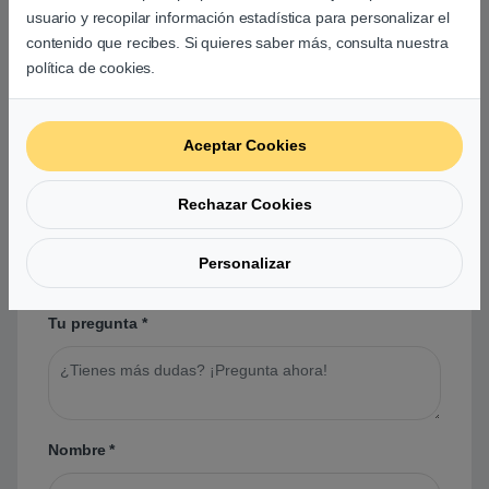
usuario y recopilar información estadística para personalizar el
contenido que recibes. Si quieres saber más, consulta nuestra
política de cookies.
Preguntas y respuestas de los
usuarios sobre este producto
Aceptar Cookies
Rechazar Cookies
No hay preguntas aún. Sé el primero en hacer
una pregunta acerca de este producto.
Personalizar
Tu pregunta
*
Nombre
*