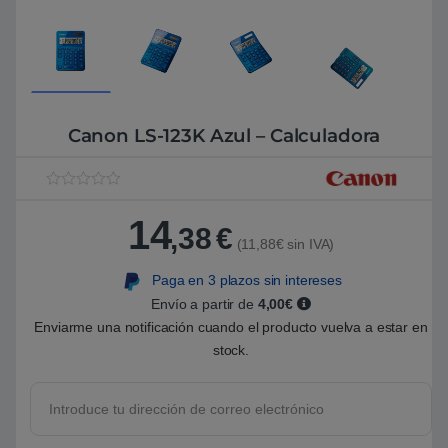
Canon LS-123K Azul – Calculadora
V
1
a
14
l
,38
€
o
(11,88€ sin IVA)
r
a
Paga en 3 plazos sin intereses
d
o
Envío a partir de
4,00€
5
.
Enviarme una notificación cuando el producto vuelva a estar en
0
stock.
0
s
o
b
r
e
5