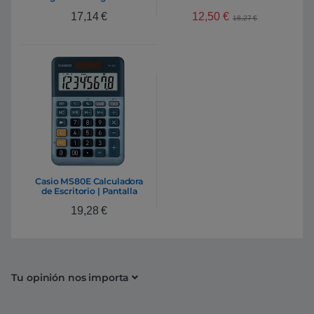
Calculadora
12,50
€
17,14
€
18,27
€
Casio MS80E Calculadora
de Escritorio | Pantalla
LCD de 8 dígitos Solar y
19,28
€
Pilas Color Azul
Tu opinión nos importa