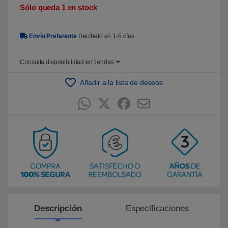
5
Sólo queda 1 en stock
b
a
s
a
Envío Preferente
Recíbelo en 1-5 días
d
o
e
Consulta disponibilidad en tiendas
n
p
u
Añadir a la lista de deseos
n
t
u
a
c
i
ó
n
d
e
c
l
i
e
n
t
e
Descripción
Especificaciones