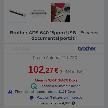
Brother ADS-640 15ppm USB – Escaner
documental portátil
V
1
Precio Anterior
111,72€
a
l
o
102
r
,27
€
a
(84,52€ sin IVA)
d
o
Ahorras 9,45€ (8,46% Dto.)
5
.
Fináncialo al instante
desde
0
0
Fináncialo al instante
desde
11,07
€
/mes
s
Paga en 3 plazos sin intereses
o
b
Envío a partir de
4,00€
r
e