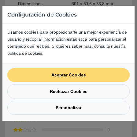
Dimensiones
301 x 50,6 x 36,8 mm
Configuración de Cookies
Peso
466 g
Usamos cookies para proporcionarte una mejor experiencia de
Comprar Brother ADS-640 15ppm USB – Escaner
usuario y recopilar información estadística para personalizar el
documental portátil
contenido que recibes. Si quieres saber más, consulta nuestra
política de cookies.
Basado en 0 reseñas
Aceptar Cookies
0
Rechazar Cookies
0
Personalizar
0
0
0