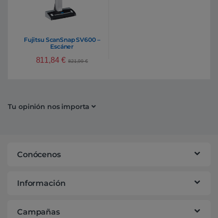
Fujitsu ScanSnap SV600 –
Escáner
811,84
€
821,99
€
Tu opinión nos importa
Conócenos
Información
Campañas