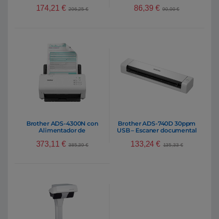
batería – Escaner
174,21
€
86,39
€
documental portátil
206,25
€
90,00
€
Brother ADS-4300N con
Brother ADS-740D 30ppm
Alimentador de
USB – Escaner documental
Documentos ADF/ Doble
portátil
373,11
€
133,24
€
cara – Escáner
385,39
€
135,33
€