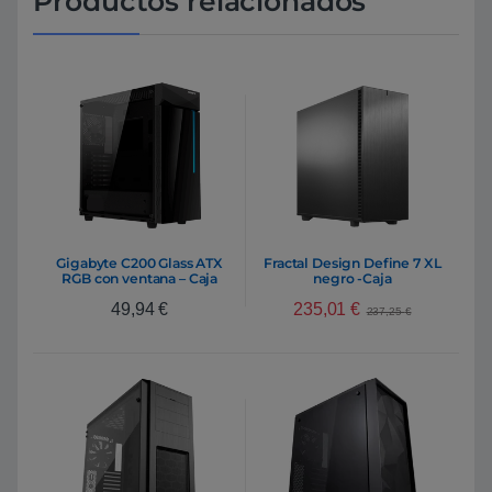
Productos relacionados
Gigabyte C200 Glass ATX
Fractal Design Define 7 XL
RGB con ventana – Caja
negro -Caja
Gaming
235,01
€
49,94
€
237,25
€