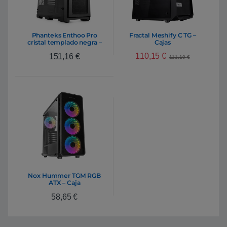
Phanteks Enthoo Pro
Fractal Meshify C TG –
cristal templado negra –
Cajas
Caja
110,15
€
151,16
€
111,19
€
Nox Hummer TGM RGB
ATX – Caja
58,65
€