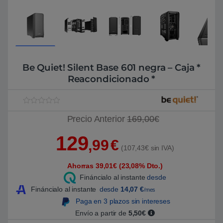
Be Quiet! Silent Base 601 negra – Caja *
Reacondicionado *
V
1
Precio Anterior
169,00€
a
l
o
129
r
,99
€
a
(107,43€ sin IVA)
d
o
Ahorras 39,01€ (23,08% Dto.)
5
.
Fináncialo al instante
desde
0
0
Fináncialo al instante
desde
14,07
€
/mes
s
Paga en 3 plazos sin intereses
o
b
Envío a partir de
5,50€
r
e