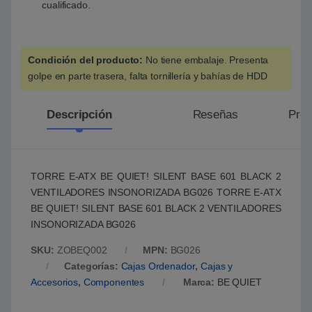
cualificado.
Condición del producto:
No tiene embalaje. Presenta
golpe en parte trasera, falta tornillería y bahías de HDD
Descripción
Reseñas
Preg
TORRE E-ATX BE QUIET! SILENT BASE 601 BLACK 2
VENTILADORES INSONORIZADA BG026 TORRE E-ATX
BE QUIET! SILENT BASE 601 BLACK 2 VENTILADORES
INSONORIZADA BG026
SKU:
ZOBEQ002
MPN:
BG026
Categorías:
Cajas Ordenador
,
Cajas y
Accesorios
,
Componentes
Marca:
BE QUIET