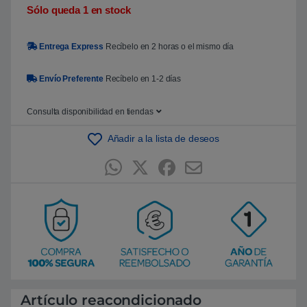
5
Sólo queda 1 en stock
b
a
s
Entrega Express
Recíbelo en 2 horas o el mismo día
a
d
o
e
Envío Preferente
Recíbelo en 1-2 días
n
p
u
Consulta disponibilidad en tiendas
n
t
u
Añadir a la lista de deseos
a
c
i
ó
n
d
e
c
l
i
e
n
t
e
Artículo reacondicionado