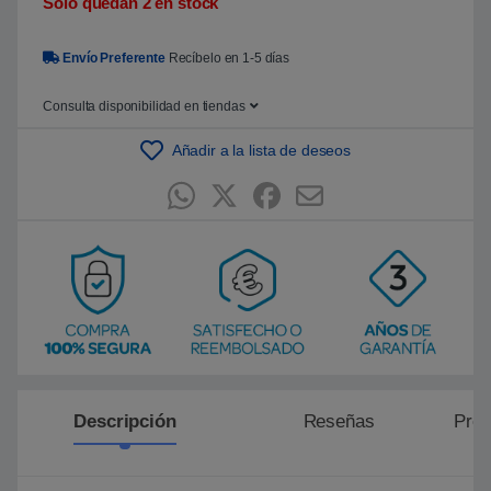
Sólo quedan 2 en stock
5
b
a
Envío Preferente
Recíbelo en 1-5 días
s
a
d
o
Consulta disponibilidad en tiendas
e
n
Añadir a la lista de deseos
p
u
n
t
u
a
c
i
ó
n
d
e
c
l
i
e
n
t
Descripción
Reseñas
Preg
e