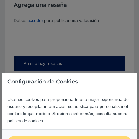
Agrega una reseña
Debes
acceder
para publicar una valoración.
Aún no hay reseñas.
Configuración de Cookies
Usamos cookies para proporcionarte una mejor experiencia de
Preguntas y respuestas de los
usuario y recopilar información estadística para personalizar el
usuarios sobre este producto
contenido que recibes. Si quieres saber más, consulta nuestra
política de cookies.
No hay preguntas aún. Sé el primero en hacer