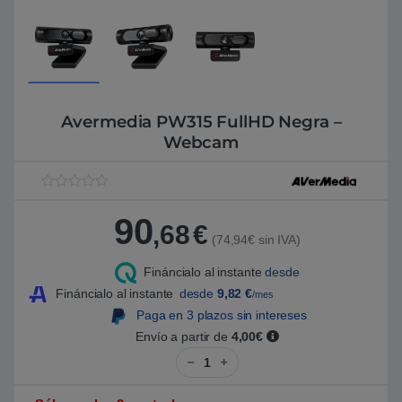
Avermedia PW315 FullHD Negra –
Webcam
V
1
a
90
l
,68
€
o
(74,94€ sin IVA)
r
a
Fináncialo al instante
desde
d
o
Fináncialo al instante
desde
9,82
€
/mes
5
.
Paga en 3 plazos sin intereses
0
Envío a partir de
4,00€
0
s
Avermedia PW315 FullHD Negra 
o
b
r
e