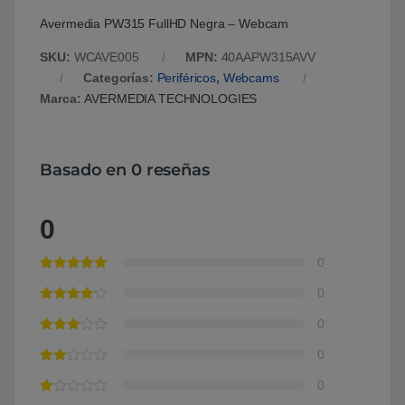
Avermedia PW315 FullHD Negra – Webcam
SKU:
WCAVE005
MPN:
40AAPW315AVV
Categorías:
Periféricos
,
Webcams
Marca:
AVERMEDIA TECHNOLOGIES
Basado en 0 reseñas
0
0
0
0
0
0