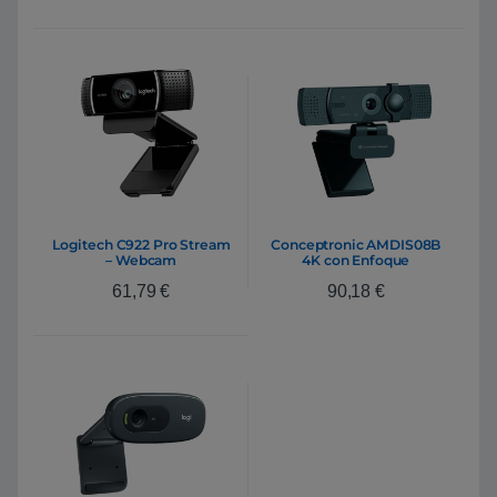
Logitech C922 Pro Stream
Conceptronic AMDIS08B
– Webcam
4K con Enfoque
Automático y Doble
61,79
€
90,18
€
Micrófono – Webcam