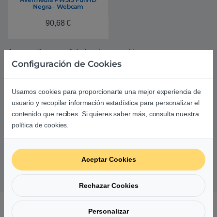
Negra – Webcam
90,68
€
Avermedia es un fabricante conocido por sus
capturadoras de vídeo
para gaming. Se han hecho
Configuración de Cookies
famosos gracias a la calidad de sus capturadoras, que
permiten
grabar gameplays
tanto de PC como de
Usamos cookies para proporcionarte una mejor experiencia de
consola (según los modelos), y son un producto muy
usuario y recopilar información estadística para personalizar el
valorado por el sector gamer. Actualmente han
contenido que recibes. Si quieres saber más, consulta nuestra
ampliado su catálogo y también fabrican periféricos
política de cookies.
gaming y dispositivos de sonido (tanto
altavoces
como
micrófonos
).
Aceptar Cookies
Tu opinión nos importa
Rechazar Cookies
Conócenos
Personalizar