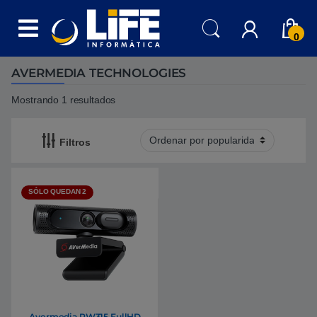
Skip to navigation
Skip to content
0
AVERMEDIA TECHNOLOGIES
Mostrando 1 resultados
Filtros
SÓLO QUEDAN 2
Avermedia PW315 FullHD