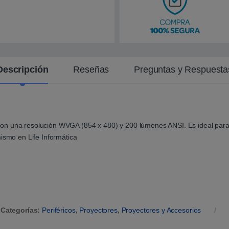
n
t
e
Descripción
Reseñas
Preguntas y Respuesta
 una resolución WVGA (854 x 480) y 200 lúmenes ANSI. Es ideal para dis
mismo en Life Informática
Categorías:
Periféricos
,
Proyectores
,
Proyectores y Accesorios