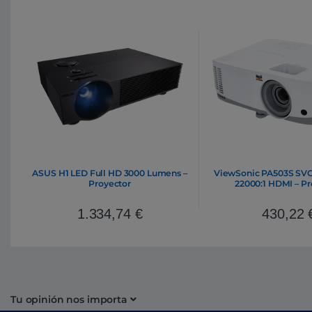
ASUS H1 LED Full HD 3000 Lumens –
ViewSonic PA503S SV
Proyector
22000:1 HDMI – Pr
1.334,74
€
430,22
Tu opinión nos importa