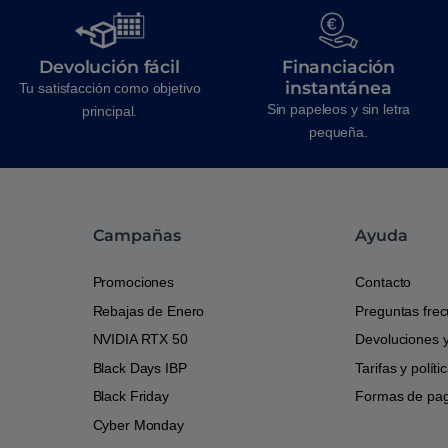
Devolución fácil
Financiación
instantánea
Tu satisfacción como objetivo
Sin papeleos y sin letra
principal.
pequeña.
Campañas
Ayuda
Promociones
Contacto
Rebajas de Enero
Preguntas fre
NVIDIA RTX 50
Devoluciones 
Black Days IBP
Tarifas y polít
Black Friday
Formas de pa
Cyber Monday