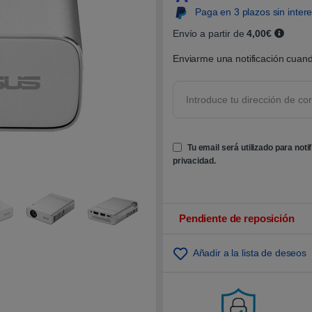
0
Paga en 3 plazos sin inter
0
s
o
Envío a partir de
4,00€
b
r
Enviarme una notificación cuand
e
5
b
a
s
a
d
o
e
Tu email será utilizado para noti
n
p
privacidad
.
u
n
t
u
a
c
Pendiente de reposición
i
ó
n
Añadir a la lista de deseos
d
e
c
l
i
e