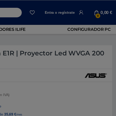
0,00
€
Entra o regístrate
0
ORES ILIFE
CONFIGURADOR PC
E1R | Proyector Led WVGA 200
n IVA)
e
de
35,69
€
/mes