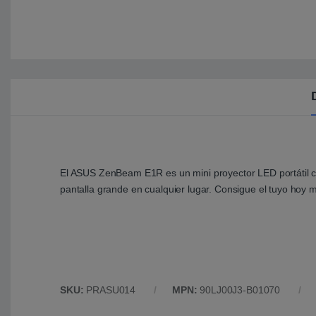
El ASUS ZenBeam E1R es un mini proyector LED portátil con
pantalla grande en cualquier lugar. Consigue el tuyo hoy 
SKU:
PRASU014
MPN:
90LJ00J3-B01070