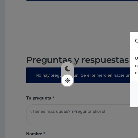
C
Preguntas y respuestas d
U
r
r
No hay preguntas aún. Sé el primero en hacer una p
Tu pregunta
*
Nombre
*