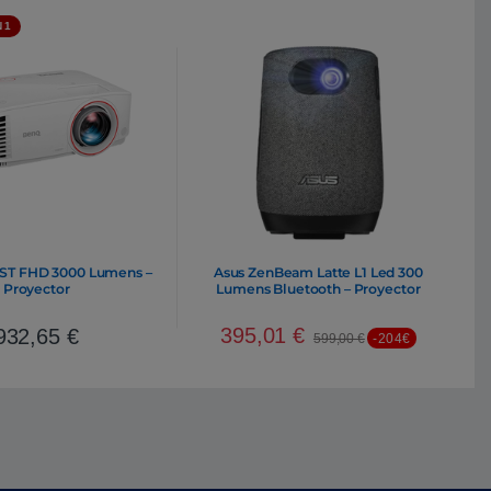
 1
ST FHD 3000 Lumens –
Asus ZenBeam Latte L1 Led 300
Proyector
Lumens Bluetooth – Proyector
395,01
€
932,65
€
599,00
€
-204€