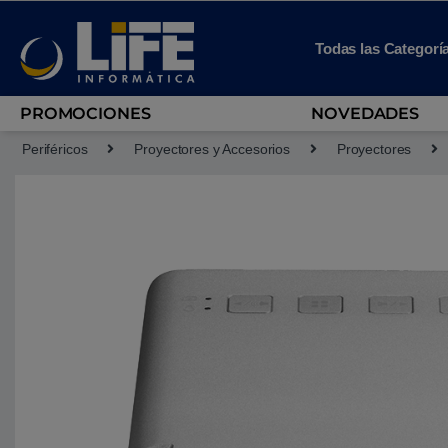
Skip to navigation
Skip to content
Todas las Categorí
PROMOCIONES
NOVEDADES
Periféricos
Proyectores y Accesorios
Proyectores