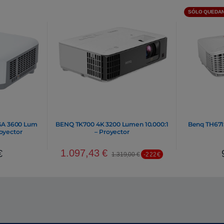
SÓLO QUEDAN
GA 3600 Lum
BENQ TK700 4K 3200 Lumen 10.000:1
Benq TH671
oyector
– Proyector
1.097,43
€
€
1.319,00
€
-222€