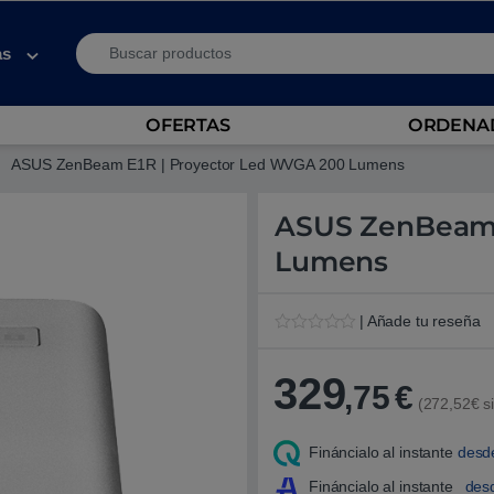
Search for:
as
OFERTAS
ORDENAD
ASUS ZenBeam E1R | Proyector Led WVGA 200 Lumens
ASUS ZenBeam 
Lumens
| Añade tu reseña
V
1
a
l
329
,75
€
o
(272,52€ si
r
a
d
Fináncialo al instante
desd
o
5
.
Fináncialo al instante
des