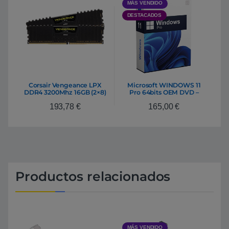
MÁS VENDIDO
DESTACADOS
Corsair Vengeance LPX
Microsoft WINDOWS 11
DDR4 3200Mhz 16GB (2×8)
Pro 64bits OEM DVD –
– Memoria RAM
Sistema Operativo
193,78
€
165,00
€
Productos relacionados
MÁS VENDIDO