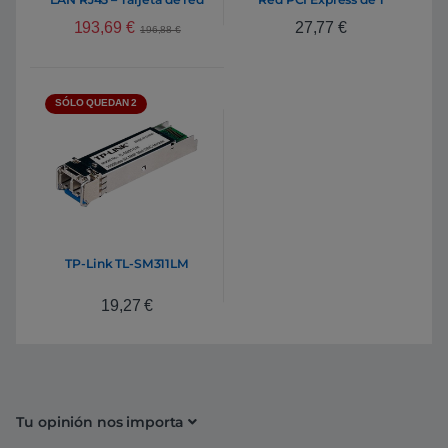
puerto Gigabit Ethernet
193,69
€
27,77
€
196,88
€
SÓLO QUEDAN 2
TP-Link TL-SM311LM
19,27
€
Tu opinión nos importa