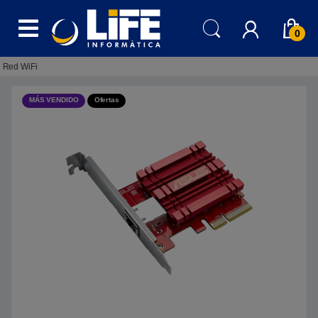
Skip to navigation
Skip to content
0
Red WiFi
MÁS VENDIDO
Ofertas