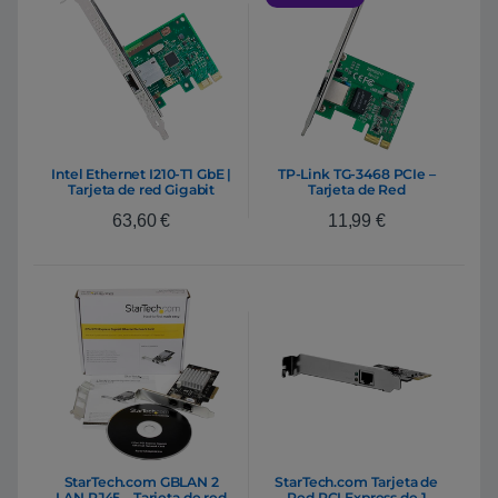
Intel Ethernet I210-T1 GbE |
TP-Link TG-3468 PCIe –
Tarjeta de red Gigabit
Tarjeta de Red
PCIe RJ45 x 1 Single NIC
63,60
€
11,99
€
StarTech.com GBLAN 2
StarTech.com Tarjeta de
LAN RJ45 – Tarjeta de red
Red PCI Express de 1