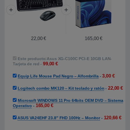
22,00
€
165,00
€
Este producto:
Asus XG-C100C PCI-E 10GB LAN-
99,00
€
Tarjeta de red
-
3,00
€
Equip Life Mouse Pad Negro – Alfombrilla
-
22,00
€
Logitech combo MK120 – Kit teclado y ratón
-
Microsoft WINDOWS 11 Pro 64bits OEM DVD – Sistema
165,00
€
Operativo
-
120,66
€
ASUS VA24EHF 23.8″ FHD 100Hz – Monitor
-