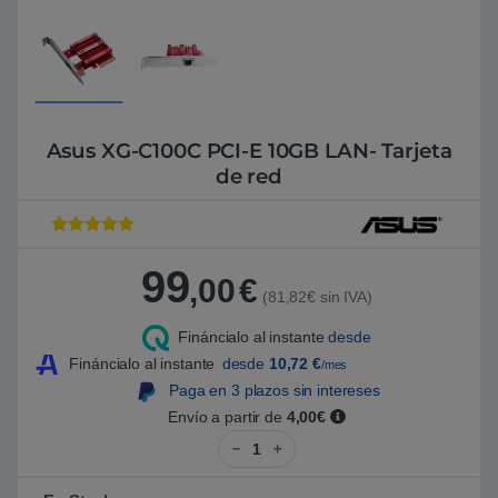
Asus XG-C100C PCI-E 10GB LAN- Tarjeta
de red
Valorado con
1
5
de 5 en
99
base a
,00
€
valoración de
(81,82€ sin IVA)
un cliente
Fináncialo al instante
desde
Fináncialo al instante
desde
10,72
€
/mes
Paga en 3 plazos sin intereses
Envío a partir de
4,00€
Asus XG-C100C PCI-E 10GB LAN- 