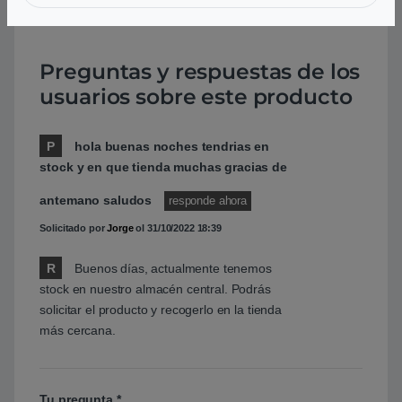
Preguntas y respuestas de los
usuarios sobre este producto
P
hola buenas noches tendrias en
stock y en que tienda muchas gracias de
antemano saludos
responde ahora
Solicitado por
Jorge
ol
31/10/2022 18:39
R
Buenos días, actualmente tenemos
stock en nuestro almacén central. Podrás
solicitar el producto y recogerlo en la tienda
más cercana.
Tu pregunta
*