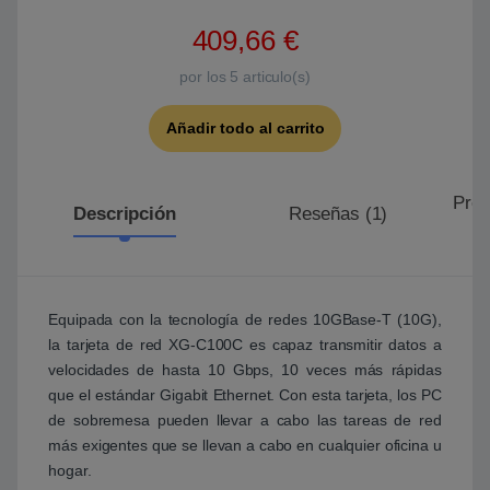
409,66
€
por los
5
articulo(s)
Añadir todo al carrito
Preg
Descripción
Reseñas (1)
Equipada con la tecnología de redes 10GBase-T (10G),
la tarjeta de red XG-C100C es capaz transmitir datos a
velocidades de hasta 10 Gbps, 10 veces más rápidas
que el estándar Gigabit Ethernet. Con esta tarjeta, los PC
de sobremesa pueden llevar a cabo las tareas de red
más exigentes que se llevan a cabo en cualquier oficina u
hogar.