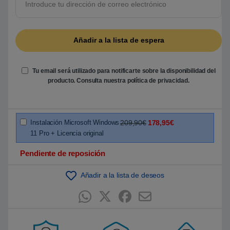
5
b
a
s
a
d
o
e
n
Tu email será utilizado para notificarte sobre la disponibilidad del
p
u
producto. Consulta nuestra
política de privacidad
.
n
t
u
a
c
i
Instalación Microsoft Windows
209,90€
178,95€
ó
11 Pro + Licencia original
n
d
e
Pendiente de reposición
c
l
i
Añadir a la lista de deseos
e
n
t
e