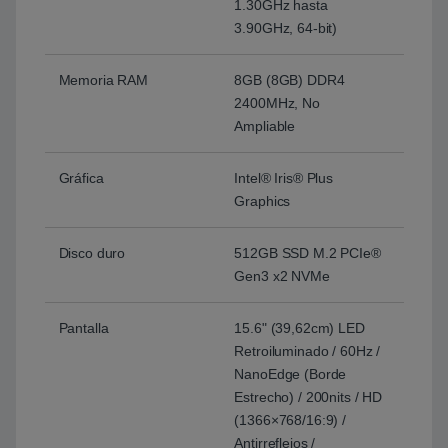
1.30GHz hasta
3.90GHz, 64-bit)
Memoria RAM
8GB (8GB) DDR4
2400MHz, No
Ampliable
Gráfica
Intel® Iris® Plus
Graphics
Disco duro
512GB SSD M.2 PCIe®
Gen3 x2 NVMe
Pantalla
15.6" (39,62cm) LED
Retroiluminado / 60Hz /
NanoEdge (Borde
Estrecho) / 200nits / HD
(1366×768/16:9) /
Antirreflejos /