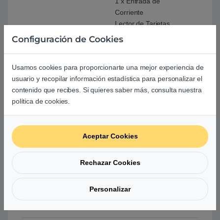
1 x Entrada de
Corriente
Lector de Tarjetas
Micro SD/SDHC/SDXC
Configuración de Cookies
Sin Unidad Óptica
¿Añadir unidad óptica?
Usamos cookies para proporcionarte una mejor experiencia de
usuario y recopilar información estadística para personalizar el
Sistema operativo
Windows® 10 Home
contenido que recibes. Si quieres saber más, consulta nuestra
(64Bits)
política de cookies.
<!–
¿Añadir Sistema
Operativo?
–>
Aceptar Cookies
Batería
32Wh, 2 Celdas, Ion de
Litio
Rechazar Cookies
Dimensiones
360 x 235 x 22,9 mm
Personalizar
Webcam
VGA (640×480)