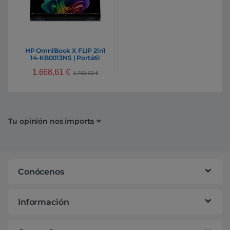
HP OmniBook X FLIP 2in1
14-KB0013NS | Portátil
Intel Core Ultra 9 386H
1.668,61
€
32GB DDR5 1TB NVMe 14″
1.782,03
€
2K Oled Windows 11 Home
Tu opinión nos importa
Conócenos
Información