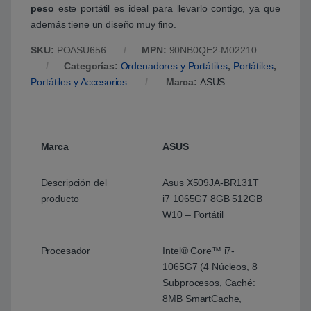
peso
este portátil es ideal para llevarlo contigo, ya que
además tiene un diseño muy fino.
SKU:
POASU656
MPN:
90NB0QE2-M02210
Categorías:
Ordenadores y Portátiles
,
Portátiles
,
Portátiles y Accesorios
Marca:
ASUS
Marca
ASUS
Descripción del
Asus X509JA-BR131T
producto
i7 1065G7 8GB 512GB
W10 – Portátil
Procesador
Intel® Core™ i7-
1065G7 (4 Núcleos, 8
Subprocesos, Caché:
8MB SmartCache,