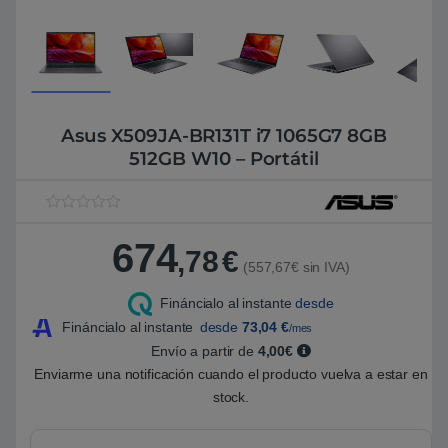
Asus X509JA-BR131T i7 1065G7 8GB
512GB W10 – Portátil
V
1
a
674
l
,78
€
o
(557,67€ sin IVA)
r
a
Fináncialo al instante
desde
d
o
Fináncialo al instante
desde
73,04
€
/mes
5
.
Envío a partir de
4,00€
0
Enviarme una notificación cuando el producto vuelva a estar en
0
s
stock.
o
b
r
e