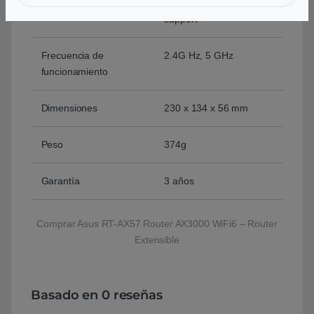
Enterprise , WPS
support
Frecuencia de
2.4G Hz, 5 GHz
funcionamiento
Dimensiones
230 x 134 x 56 mm
Peso
374g
Garantía
3 años
Comprar Asus RT-AX57 Router AX3000 WiFi6 – Router
Extensible
Basado en 0 reseñas