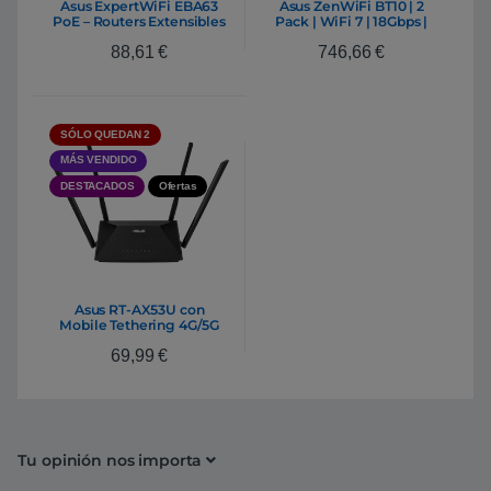
Asus ExpertWiFi EBA63
Asus ZenWiFi BT10 | 2
PoE – Routers Extensibles
Pack | WiFi 7 | 18Gbps |
Smart AiMesh | Tribanda |
88,61
€
746,66
€
Router Extensible
SÓLO QUEDAN 2
MÁS VENDIDO
DESTACADOS
Ofertas
Asus RT-AX53U con
Mobile Tethering 4G/5G
por USB – Router
69,99
€
Extensible AX1800
Tu opinión nos importa