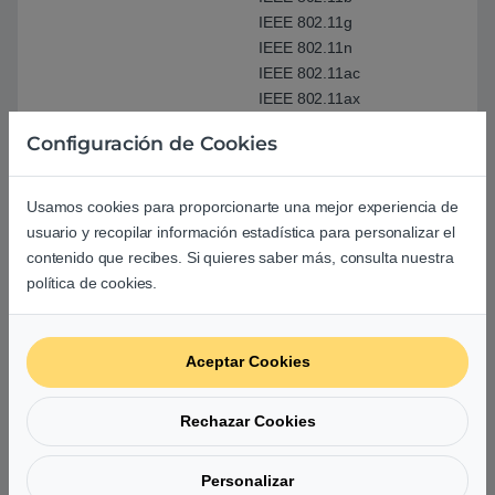
IEEE 802.11g
IEEE 802.11n
IEEE 802.11ac
IEEE 802.11ax
IPv4
Configuración de Cookies
IPv6
Antenas WiFi
External antenna x 4
Usamos cookies para proporcionarte una mejor experiencia de
usuario y recopilar información estadística para personalizar el
contenido que recibes. Si quieres saber más, consulta nuestra
Puertos
1x RJ45 para Gigabits
política de cookies.
BaseT para WAN
4x RJ45 para Gigabits
BaseT para LAN
Aceptar Cookies
Cifrado
WPA3-Personal, WPA2-
Rechazar Cookies
Personal, WPA-
Personal, WPA-
Enterprise , WPA2-
Personalizar