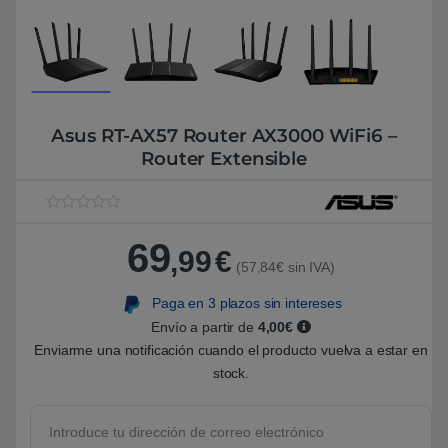
Asus RT-AX57 Router AX3000 WiFi6 –
Router Extensible
V
1
a
69
l
,99
€
o
(57,84€ sin IVA)
r
a
Paga en 3 plazos sin intereses
d
o
Envío a partir de
4,00€
5
.
Enviarme una notificación cuando el producto vuelva a estar en
0
stock.
0
s
o
b
r
e