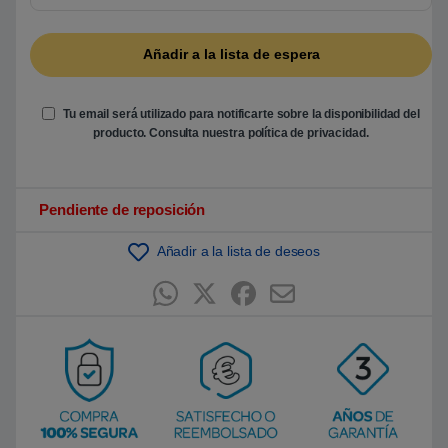
5
b
a
s
a
d
o
e
Tu email será utilizado para notificarte sobre la disponibilidad del
n
producto. Consulta nuestra
política de privacidad
.
p
u
n
t
u
Pendiente de reposición
a
c
i
ó
Añadir a la lista de deseos
n
d
e
c
l
i
e
n
t
e