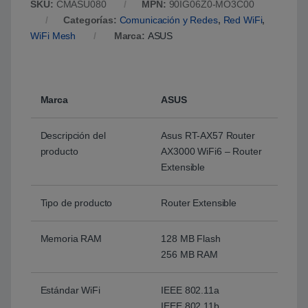
SKU:
CMASU080
MPN:
90IG06Z0-MO3C00
Categorías:
Comunicación y Redes
,
Red WiFi
,
WiFi Mesh
Marca:
ASUS
Marca
ASUS
Descripción del
Asus RT-AX57 Router
producto
AX3000 WiFi6 – Router
Extensible
Tipo de producto
Router Extensible
Memoria RAM
128 MB Flash
256 MB RAM
Estándar WiFi
IEEE 802.11a
IEEE 802.11b