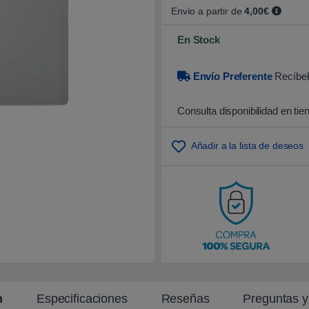
o
Envío a partir de
4,00€
b
r
En Stock
e
5
b
a
Envío Preferente
Recíbel
s
a
d
o
Consulta disponibilidad en tie
e
n
p
u
Añadir a la lista de deseos
n
t
u
a
c
i
ó
n
d
e
c
l
i
e
n
n
Especificaciones
Reseñas
Preguntas 
t
e