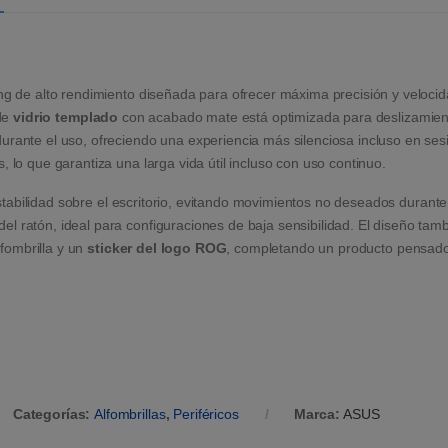
ng de alto rendimiento diseñada para ofrecer máxima precisión y veloci
 de
vidrio templado
con acabado mate está optimizada para deslizamient
urante el uso, ofreciendo una experiencia más silenciosa incluso en ses
 lo que garantiza una larga vida útil incluso con uso continuo.
tabilidad sobre el escritorio, evitando movimientos no deseados durant
 ratón, ideal para configuraciones de baja sensibilidad. El diseño tambi
lfombrilla y un
sticker del logo ROG
, completando un producto pensado 
Categorías:
Alfombrillas
,
Periféricos
Marca:
ASUS