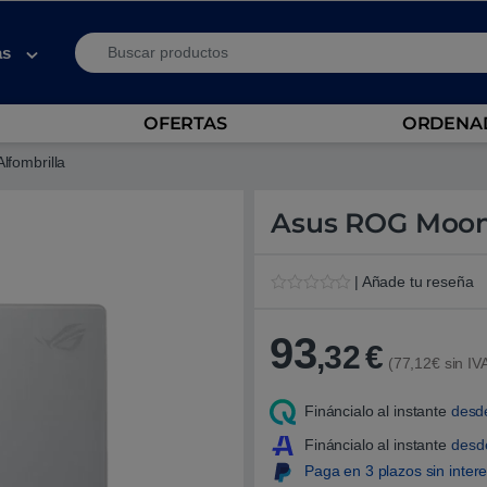
Search for:
as
OFERTAS
ORDENAD
fombrilla
Asus ROG Moons
| Añade tu reseña
V
1
a
l
93
,32
€
o
(77,12€ sin IV
r
a
d
Fináncialo al instante
desd
o
5
.
Fináncialo al instante
des
0
Paga en 3 plazos sin inter
0
s