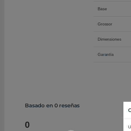
Base
Grossor
Dimensiones
Garantía
Basado en 0 reseñas
C
0
U