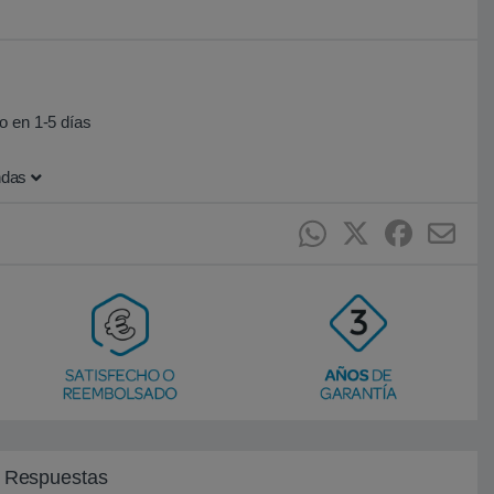
o en 1-5 días
ndas
y Respuestas