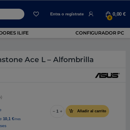
0,00
€
Entra o regístrate
0
ORES ILIFE
CONFIGURADOR PC
tone Ace L – Alfombrilla
A)
Asus ROG Moonstone Ace L - Alfombrilla
e
Añadir al carrito
de
10,1
€
/mes
eses