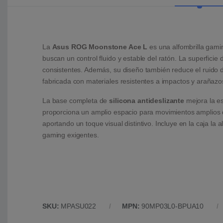
La
Asus ROG Moonstone Ace L
es una alfombrilla gami
buscan un control fluido y estable del ratón. La superficie
consistentes. Además, su diseño también reduce el ruido d
fabricada con materiales resistentes a impactos y arañazos,
La base completa de
silicona antideslizante
mejora la es
proporciona un amplio espacio para movimientos amplios del
aportando un toque visual distintivo. Incluye en la caja la a
gaming exigentes.
SKU:
MPASU022
MPN:
90MP03L0-BPUA10