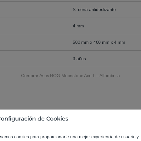
Silicona antideslizante
4 mm
500 mm x 400 mm x 4 mm
3 años
Comprar Asus ROG Moonstone Ace L – Alfombrilla
Agrega una reseña
onfiguración de Cookies
Debes
acceder
para publicar una 
samos cookies para proporcionarte una mejor experiencia de usuario y