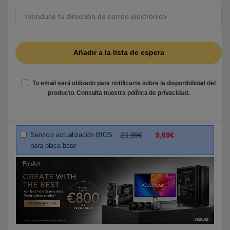
5
b
a
s
a
d
o
e
n
p
u
Tu email será utilizado para notificarte sobre la disponibilidad del
n
t
producto. Consulta nuestra
política de privacidad
.
u
a
c
i
ó
Servicio actualización BIOS
23,99€
9,69€
n
d
para placa base
e
c
l
i
e
n
t
e