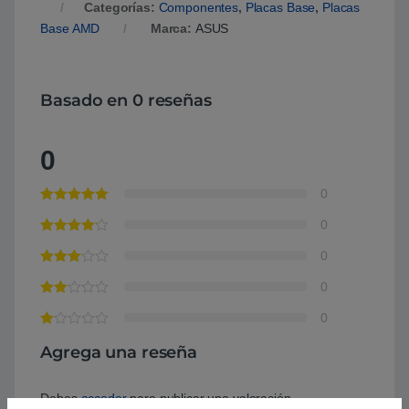
Categorías:
Componentes
,
Placas Base
,
Placas
Base AMD
Marca:
ASUS
Basado en 0 reseñas
0
0
0
0
0
0
Agrega una reseña
Debes
acceder
para publicar una valoración.