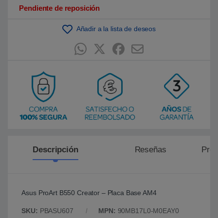
Pendiente de reposición
Añadir a la lista de deseos
Descripción
Reseñas
Preg
Asus ProArt B550 Creator – Placa Base AM4
SKU:
PBASU607
MPN:
90MB17L0-M0EAY0