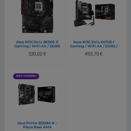
Asus ROG Strix B650E-E
Asus ROG Strix X670E-I
Gaming / WiFi AX / DDR5
Gaming / WiFi AX / DDR5 /
– Placa Base AM5
MiniITX – Placa Base AM5
320,02
€
453,70
€
MÁS VENDIDO
Asus Prime B550M-K –
Placa Base AM4