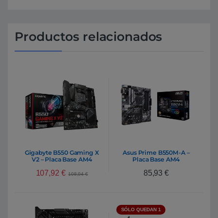
Productos relacionados
Gigabyte B550 Gaming X
Asus Prime B550M-A –
V2 – Placa Base AM4
Placa Base AM4
107,92
€
85,93
€
108,94
€
SÓLO QUEDAN 1