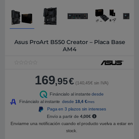
Asus ProArt B550 Creator – Placa Base
AM4
V
1
a
169
l
,95
€
o
(140,45€ sin IVA)
r
a
Fináncialo al instante
desde
d
o
Fináncialo al instante
desde
18,4
€
/mes
5
.
Paga en 3 plazos sin intereses
0
Envío a partir de
4,00€
0
s
Enviarme una notificación cuando el producto vuelva a estar en
o
b
stock.
r
e