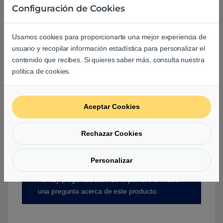
Configuración de Cookies
Usamos cookies para proporcionarte una mejor experiencia de
usuario y recopilar información estadística para personalizar el
contenido que recibes. Si quieres saber más, consulta nuestra
Aún no hay reseñas.
política de cookies.
Aceptar Cookies
Preguntas y respuestas de los
Rechazar Cookies
usuarios sobre este producto
Personalizar
No hay preguntas aún. Sé el primero en hacer
una pregunta acerca de este producto.