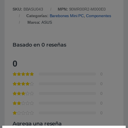
SKU:
BBASU043
MPN:
90MR00R2-M000E0
Categorías:
Barebones Mini PC
,
Componentes
Marca:
ASUS
Basado en 0 reseñas
0
0
0
0
0
0
Agrega una reseña