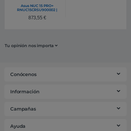
Asus NUC 15 PRO+
RNUC15CRSU900002 |
Barebone 285H DDR5 M.2
873,55
€
Tu opinión nos importa
Conócenos
Información
Campañas
Ayuda