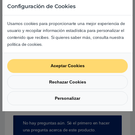
Configuración de Cookies
Debes
acceder
para publicar una valoración.
Usamos cookies para proporcionarte una mejor experiencia de
usuario y recopilar información estadística para personalizar el
contenido que recibes. Si quieres saber más, consulta nuestra
política de cookies.
Aún no hay reseñas.
Aceptar Cookies
Rechazar Cookies
Preguntas y respuestas de los
Personalizar
usuarios sobre este producto
No hay preguntas aún. Sé el primero en hacer
una pregunta acerca de este producto.