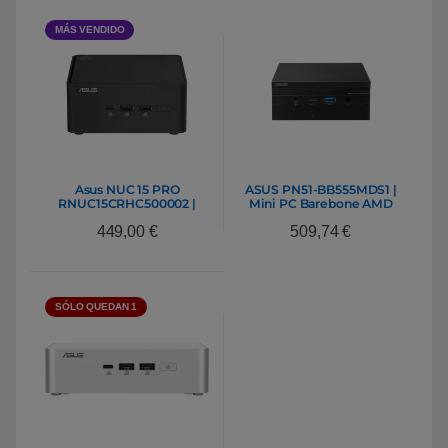
MÁS VENDIDO
Asus NUC 15 PRO
ASUS PN51-BB555MDS1 |
RNUC15CRHC500002 |
Mini PC Barebone AMD
Barebone
Ryzen 5 5500U RAM DDR4
449,00
€
509,74
€
SSD M.2 HDD 2.5″ WiFi 6
SÓLO QUEDAN 1