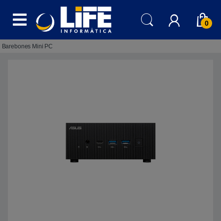
Skip to navigation
Skip to content
0
Barebones Mini PC