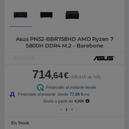
Asus PN52-BBR758HD AMD Ryzen 7
5800H DDR4 M.2 – Barebone
V
1
a
714
l
,64
€
o
(590,61€ sin IVA)
r
a
Fináncialo al instante
desde
d
o
Fináncialo al instante
desde
77,35
€
/mes
5
.
Envío a partir de
4,00€
0
Asus PN52-BBR758HD AMD Ryzen
0
s
o
b
En Stock
r
e