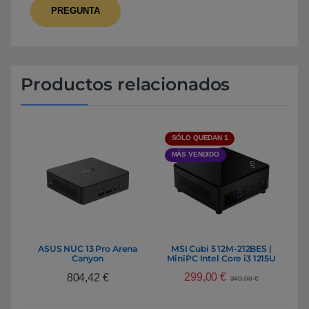
Productos relacionados
SÓLO QUEDAN 1
MÁS VENDIDO
ASUS NUC 13 Pro Arena
MSI Cubi 5 12M-212BES |
Canyon
MiniPC Intel Core i3 1215U
RNUC13ANKi70000 | Mini
DDR4 SSD M.2 / 2.5″
299,00
€
804,42
€
Pc Intel Core i7-1360P
349,00
€
DDR4 M.2