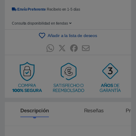
5
b
Envío Preferente
Recíbelo en 1-5 días
a
s
a
Consulta disponibilidad en tiendas
d
o
e
Añadir a la lista de deseos
n
p
u
n
t
u
a
c
i
ó
n
d
e
c
l
i
e
Descripción
Reseñas
Preg
n
t
e