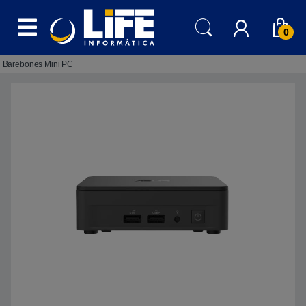
Skip to navigation
Skip to content
0
Barebones Mini PC