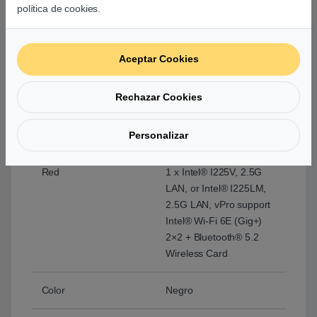
(5V/3A, 40Gbps)
política de cookies.
1 x USB 3.2 Gen2
Type-A (5V/0.9A,
10Gbps)
Aceptar Cookies
1 x USB 2.0 (5V/0.5A)
2 x HDMI 2.1 (Up to
Rechazar Cookies
4K@60Hz)
1 x 2.5G RJ45 LAN
Personalizar
1 x DC-in
Red
1 x Intel® I225V, 2.5G
LAN, or Intel® I225LM,
2.5G LAN, vPro support
Intel® Wi-Fi 6E (Gig+)
2×2 + Bluetooth® 5.2
Wireless Card
Color
Negro