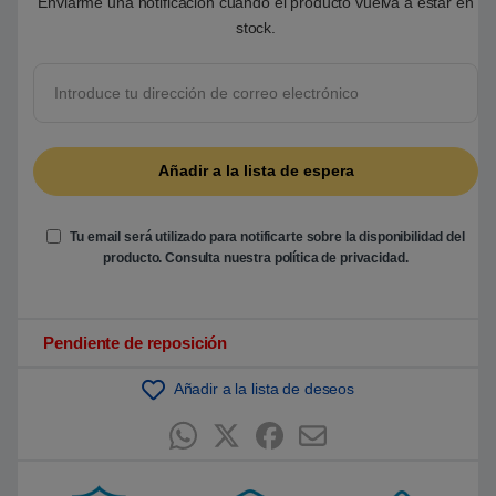
Enviarme una notificación cuando el producto vuelva a estar en
r
e
stock.
5
b
a
s
a
d
o
e
n
p
u
n
t
Tu email será utilizado para notificarte sobre la disponibilidad del
u
a
producto. Consulta nuestra
política de privacidad
.
c
i
ó
n
d
Pendiente de reposición
e
c
l
Añadir a la lista de deseos
i
e
n
t
e