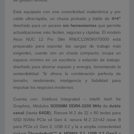
Esta equipado con una conectividad inalámbrica y por
cable ultrarrápida, un chasis probado y fiable de
4×4"
diseñado para un acceso
sin herramientas
que permite
actualizaciones más fáciles, seguras y rápidas. El modelo
Asus NUC 12 Pro Slim RNUC12WSKV70000 está
preparado para soportar las cargas de trabajo más
exigentes, cuenta con un chasis compacto, ocupa un
espacio mínimo en un escritorio o estación de trabajo,
diseñado para ahorrar espacio y energía, fomentando la
sostenibilidad. Te ofrece la combinación perfecta de
tamaño, rendimiento, inteligencia y fiabilidad para
impulsar los negocios modernos.
Cuenta con: Gráficos Integrated – Intel® Iris® Xe
Graphics, Módulos
SODIMM DDR4-3200 MHz
de
doble
canal
(hasta
64GB
), Ranura M.2 de 22 x 80 teclas para
SSD NVMe PCIe x4 Gen 4; ranura M.2 22×42 clave B
para PCIe x1 Gen 3, USB 3.2 y la a amplia conectividad
incluye
Thunderbolt™ 4
,
HDMI® 2.1
,
USB 3.2 Gen2
y