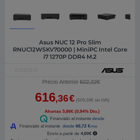
Asus NUC 12 Pro Slim
RNUC12WSKV70000 | MiniPC Intel Core
i7 1270P DDR4 M.2
V
1
Precio Anterior
622,22€
a
l
o
616
r
,36
€
a
(509,39€ sin IVA)
d
o
Ahorras 5,86€ (0,94% Dto.)
5
.
Fináncialo al instante
desde
0
0
Fináncialo al instante
desde
66,72
€
/mes
s
Envío a partir de
4,00€
o
b