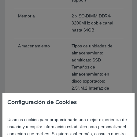
Memoria
2 x SO-DIMM DDR4-
3200MHz doble canal
hasta 64GB
Almacenamiento
Tipos de unidades de
almacenamiento
admitidas: SSD
Tamaños de
almacenamiento en
disco soportados:
2.5″,M.2 Interfaz de
unidad de
Configuración de Cookies
almacenamiento: PCI
Express
NVMe: Si
Usamos cookies para proporcionarte una mejor experiencia de
usuario y recopilar información estadística para personalizar el
Puertos
2 x Thunderbolt™ 4
contenido que recibes. Si quieres saber más, consulta nuestra