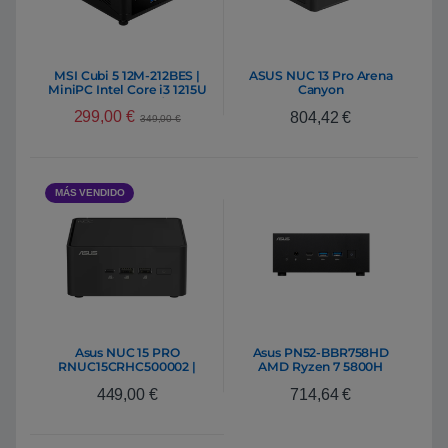
MSI Cubi 5 12M-212BES |
ASUS NUC 13 Pro Arena
MiniPC Intel Core i3 1215U
Canyon
DDR4 SSD M.2 / 2.5″
RNUC13ANKi70000 | Mini
299,00
€
804,42
€
Pc Intel Core i7-1360P
349,00
€
DDR4 M.2
MÁS VENDIDO
Asus NUC 15 PRO
Asus PN52-BBR758HD
RNUC15CRHC500002 |
AMD Ryzen 7 5800H
Barebone
DDR4 M.2 – Barebone
449,00
€
714,64
€