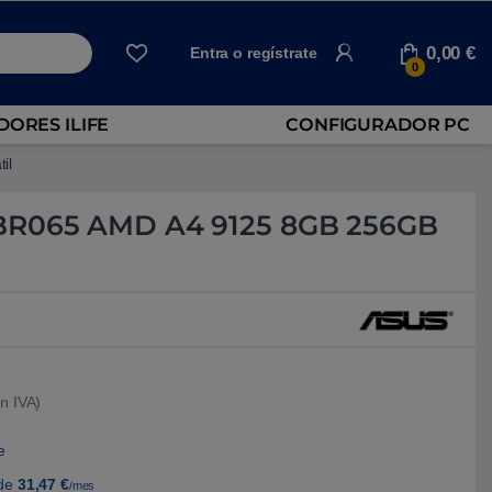
0,00
€
Entra o regístrate
0
ORES ILIFE
CONFIGURADOR PC
il
BR065 AMD A4 9125 8GB 256GB
n IVA)
e
de
31,47
€
/mes