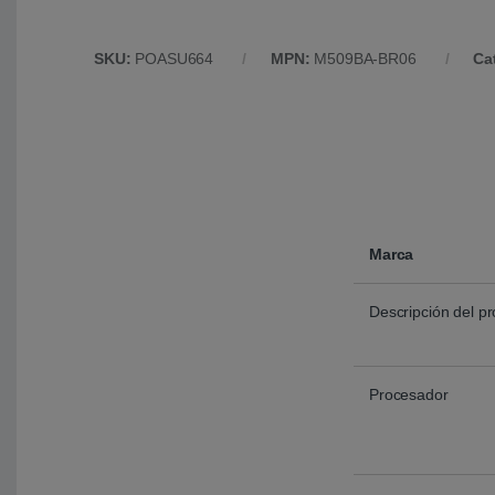
SKU:
POASU664
MPN:
M509BA-BR06
Ca
Marca
Descripción del p
Procesador