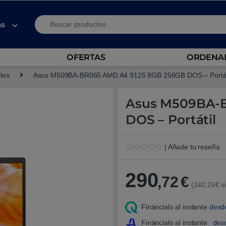
Search for:
as
OFERTAS
ORDENAD
iles
Asus M509BA-BR065 AMD A4 9125 8GB 256GB DOS – Portát
Asus M509BA-
DOS – Portátil
| Añade tu reseña
V
1
a
l
290
,72
€
o
(240,26€ si
r
a
d
Fináncialo al instante
desd
o
5
.
Fináncialo al instante
des