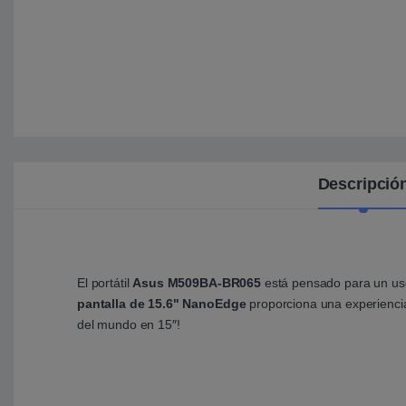
Descripció
El portátil
Asus M509BA-BR065
está pensado para un uso
pantalla de 15.6" NanoEdge
proporciona una experiencia
del mundo en 15″!