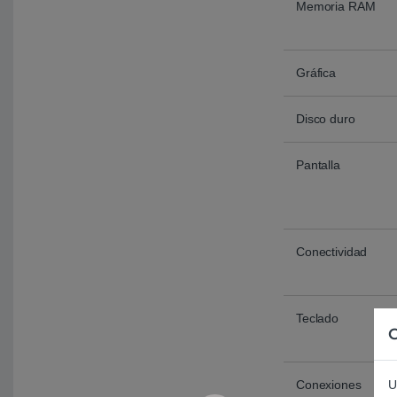
Memoria RAM
Gráfica
Disco duro
Pantalla
Conectividad
Teclado
C
U
Conexiones