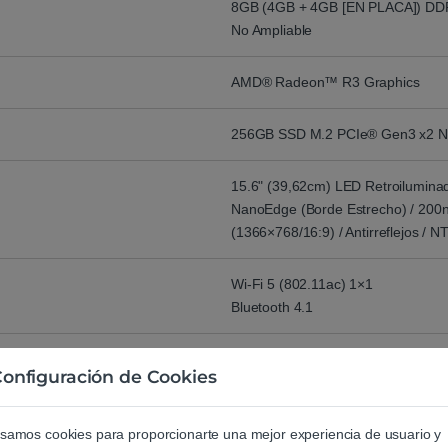
8GB (4GB + 4GB [EN PLACA]) D
No Ampliable
AMD® Radeon™ R3 Graphics
256GB SSD M.2 PCIe® Gen3 x2 
15.6" (39,62cm) LED Retroiluminad
NanoEdge (Borde Estrecho) / 200n
(1366×768/16:9) / Antirreflejos /
Wi-Fi 5 (802.11ac) 1×1
Bluetooth 4.1
Teclado tipo chicle, teclado numéri
onfiguración de Cookies
Español
samos cookies para proporcionarte una mejor experiencia de usuario y
2 x USB 2.0