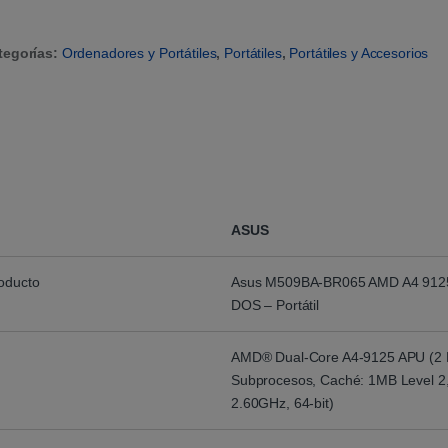
tegorías:
Ordenadores y Portátiles
,
Portátiles
,
Portátiles y Accesorios
ASUS
roducto
Asus M509BA-BR065 AMD A4 912
DOS – Portátil
AMD® Dual-Core A4-9125 APU (2 
Subprocesos, Caché: 1MB Level 2
2.60GHz, 64-bit)