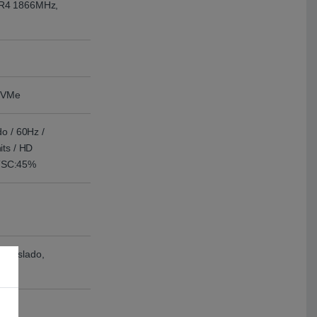
DR4 1866MHz,
NVMe
o / 60Hz /
its / HD
 NTSC:45%
co aislado,