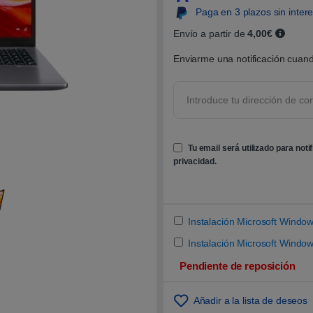
0
Paga en 3 plazos sin inter
0
s
o
Envío a partir de
4,00€
b
r
Enviarme una notificación cuand
e
5
b
a
s
a
d
o
e
Tu email será utilizado para noti
n
p
privacidad
.
u
n
t
u
a
c
Instalación Microsoft Wind
i
ó
Instalación Microsoft Window
n
d
Pendiente de reposición
e
c
l
i
Añadir a la lista de deseos
e