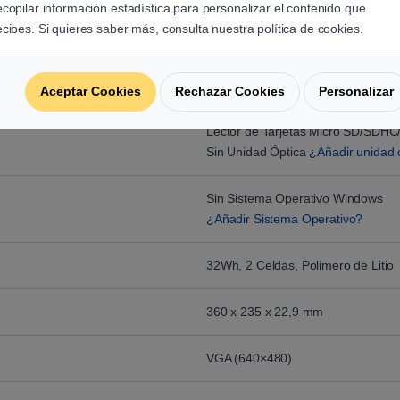
ecopilar información estadística para personalizar el contenido que
1 x USB 3.1 (GEN1)
ecibes. Si quieres saber más, consulta nuestra política de cookies.
1 x USB-C™ 3.1 (GEN1)
1 x Salida Auriculares/Entrada Mi
(combo)
1 x HDMI 1.4
Aceptar Cookies
Rechazar Cookies
Personalizar
1 x Entrada de Corriente
Lector de Tarjetas Micro SD/SDH
Sin Unidad Óptica
¿Añadir unidad 
Sin Sistema Operativo Windows
¿Añadir Sistema Operativo?
32Wh, 2 Celdas, Polimero de Litio
360 x 235 x 22,9 mm
VGA (640×480)