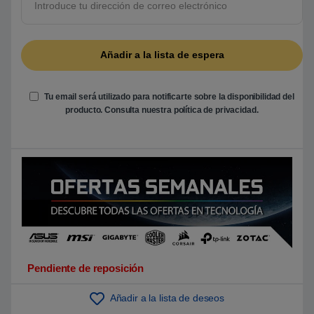
5
b
a
s
a
d
o
e
n
Tu email será utilizado para notificarte sobre la disponibilidad del
p
u
producto. Consulta nuestra
política de privacidad
.
n
t
u
a
c
i
ó
n
d
e
c
l
i
e
n
t
Pendiente de reposición
e
Añadir a la lista de deseos