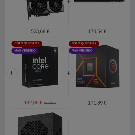
533,68
€
170,54
€
SÓLO QUEDAN 1
SÓLO QUEDAN 2
MÁS VENDIDO
MÁS VENDIDO
182,88
€
171,89
€
239,95
€