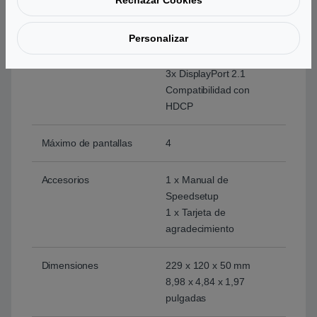
Rechazar Cookies
Resolución
7680 x 4320
Personalizar
Interfaz
1x HDMI 2.1
3x DisplayPort 2.1
Compatibilidad con
HDCP
Máximo de pantallas
4
Accesorios
1 x Manual de
Speedsetup
1 x Tarjeta de
agradecimiento
Dimensiones
229 x 120 x 50 mm
8,98 x 4,84 x 1,97
pulgadas