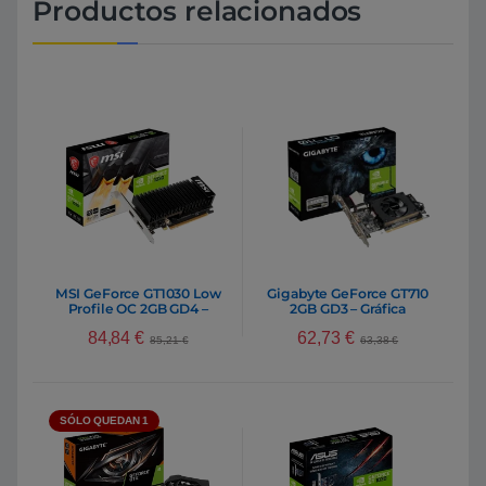
Productos relacionados
MSI GeForce GT1030 Low
Gigabyte GeForce GT710
Profile OC 2GB GD4 –
2GB GD3 – Gráfica
Gráfica
84,84
€
62,73
€
85,21
€
63,38
€
SÓLO QUEDAN 1