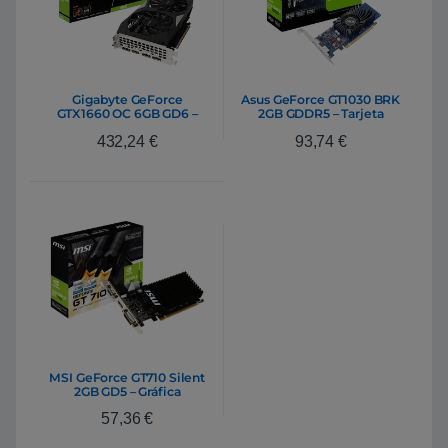
Gigabyte GeForce
Asus GeForce GT1030 BRK
GTX1660 OC 6GB GD6 –
2GB GDDR5 – Tarjeta
Gráfica
Gráfica Nvidia
432,24
€
93,74
€
MSI GeForce GT710 Silent
2GB GD5 – Gráfica
57,36
€