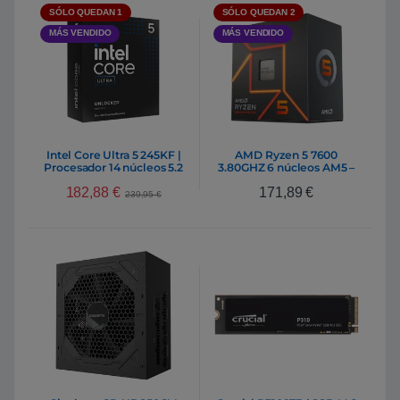
SÓLO QUEDAN 1
SÓLO QUEDAN 2
MÁS VENDIDO
MÁS VENDIDO
Intel Core Ultra 5 245KF |
AMD Ryzen 5 7600
Procesador 14 núcleos 5.2
3.80GHZ 6 núcleos AM5 –
GHz Socket 1851
Procesador
182,88
€
171,89
€
239,95
€