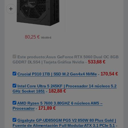
80,25
€
99,99
€
Este producto:
Asus GeForce RTX 5060 Dual OC 8GB
533,68
€
GDDR7 DLSS4 | Tarjeta Gráfica Nvidia
-
170,54
€
Crucial P310 1TB | SSD M.2 Gen4x4 NVMe
-
Intel Core Ultra 5 245KF | Procesador 14 núcleos 5.2
182,88
€
GHz Socket 1851
-
AMD Ryzen 5 7600 3.80GHZ 6 núcleos AM5 –
171,89
€
Procesador
-
Gigabyte GP-UD850GM PG5 V2 850W 80 Plus Gold |
Fuente de Alimentación Full Modular ATX 3.1 PCIe 5.1
-