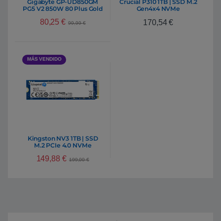
Gigabyte GP-UD850GM
Crucial P310 1TB | SSD M.2
PG5 V2 850W 80 Plus Gold
Gen4x4 NVMe
| Fuente de Alimentación
80,25
€
170,54
€
Full Modular ATX 3.1 PCIe
99,99
€
5.1
MÁS VENDIDO
Kingston NV3 1TB | SSD
M.2 PCIe 4.0 NVMe
149,88
€
199,00
€