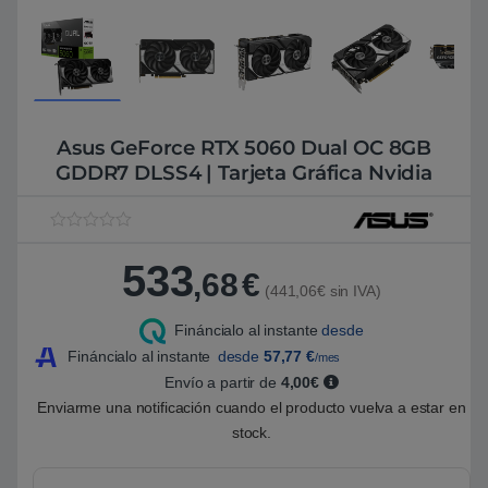
Asus GeForce RTX 5060 Dual OC 8GB
GDDR7 DLSS4 | Tarjeta Gráfica Nvidia
V
1
a
533
l
,68
€
o
(441,06€ sin IVA)
r
a
Fináncialo al instante
desde
d
o
Fináncialo al instante
desde
57,77
€
/mes
5
.
Envío a partir de
4,00€
0
Enviarme una notificación cuando el producto vuelva a estar en
0
s
stock.
o
b
r
e