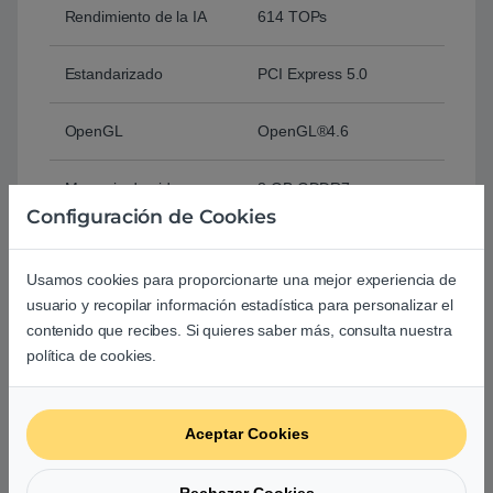
Rendimiento de la IA
614 TOPs
Estandarizado
PCI Express 5.0
OpenGL
OpenGL®4.6
Memoria de video
8 GB GDDR7
Configuración de Cookies
Reloj
Modo OC: 2565 MHz
Modo predeterminado:
Usamos cookies para proporcionarte una mejor experiencia de
2535 MHz
usuario y recopilar información estadística para personalizar el
contenido que recibes. Si quieres saber más, consulta nuestra
Núcleos CUDA
3840
política de cookies.
Velocidad de memoria
28 Gbps
Aceptar Cookies
Interfaz de memoria
128 bits