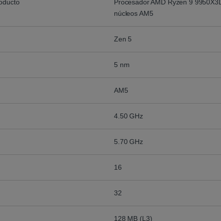
roducto
Procesador AMD Ryzen 9 9950X3
núcleos AM5
Zen 5
5 nm
AM5
4.50 GHz
5.70 GHz
16
32
128 MB (L3)