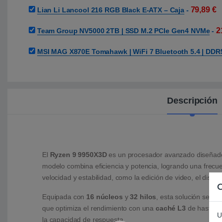
79,89
€
Lian Li Lancool 216 RGB Black E-ATX – Caja
-
2
Team Group NV5000 2TB | SSD M.2 PCIe Gen4 NVMe
-
MSI MAG X870E Tomahawk | WiFi 7 Bluetooth 5.4 | DDR5
Descripción
El
Ryzen 9 9950X3D
es un procesador avanzado diseñado p
modelo combina eficiencia y potencia, logrando una frec
velocidad y estabilidad, como la edición de video, el diseñ
C
Equipada con
16 núcleos
y
32 hilos
, esta solución se a
que optimiza el rendimiento con una
caché L3
de hasta
1
U
la capacidad de respuesta.