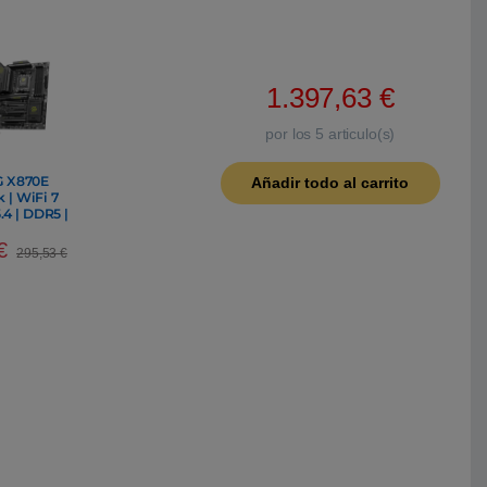
1.397,63
€
por los
5
articulo(s)
 X870E
Añadir todo al carrito
| WiFi 7
.4 | DDR5 |
a Base AM5
€
295,53
€