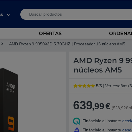
Search for:
as
OFERTAS
ORDENAD
AMD Ryzen 9 9950X3D 5.70GHZ | Procesador 16 núcleos AM5
AMD Ryzen 9 99
núcleos AM5
5/5 | Ver reseñas (3
Valorado con
3
5
de 5 en
base a
639
,99
€
valoracione
(528,92€ si
s de
clientes
Fináncialo al instante
desd
Fináncialo al instante
des