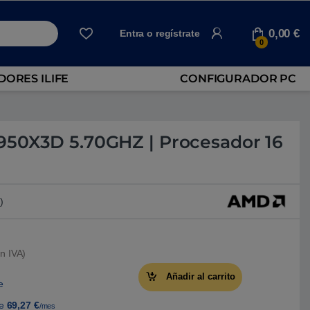
0,00
€
Entra o regístrate
0
ORES ILIFE
CONFIGURADOR PC
50X3D 5.70GHZ | Procesador 16
)
n IVA)
Añadir al carrito
e
de
69,27
€
/mes