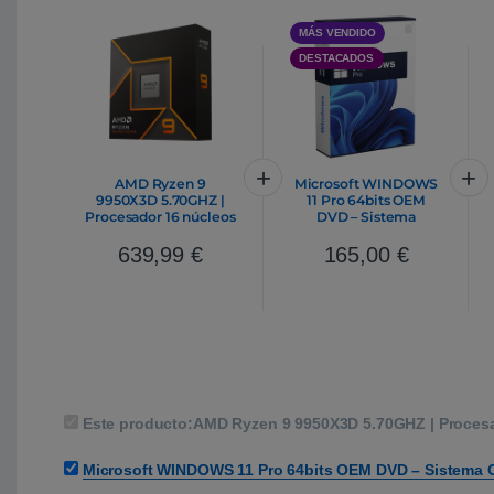
MÁS VENDIDO
DESTACADOS
AMD Ryzen 9
Microsoft WINDOWS
9950X3D 5.70GHZ |
11 Pro 64bits OEM
Procesador 16 núcleos
DVD – Sistema
AM5
Operativo
639,99
€
165,00
€
Este producto:
AMD Ryzen 9 9950X3D 5.70GHZ | Proces
Microsoft WINDOWS 11 Pro 64bits OEM DVD – Sistema 