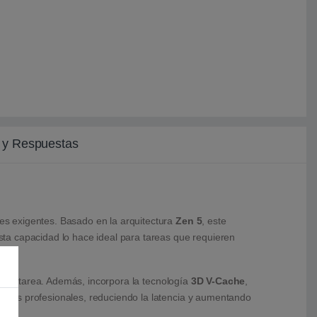
 y Respuestas
es exigentes. Basado en la arquitectura
Zen 5
, este
sta capacidad lo hace ideal para tareas que requieren
ultitarea. Además, incorpora la tecnología
3D V-Cache
,
ramas profesionales, reduciendo la latencia y aumentando