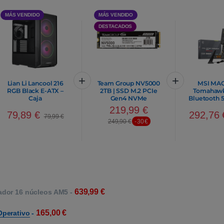
MÁS VENDIDO
MÁS VENDIDO
DESTACADOS
Lian Li Lancool 216
Team Group NV5000
MSI MAG
RGB Black E-ATX –
2TB | SSD M.2 PCIe
Tomahawk 
Caja
Gen4 NVMe
Bluetooth 5
ATX | Plac
219,99
€
79,89
€
292,76
79,99
€
249,90
€
-30€
639,99
€
ador 16 núcleos AM5
-
165,00
€
Operativo
-