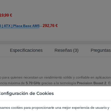
19,99
€
292,76
€
 | ATX | Placa Base AM5
-
Especificaciones
Reseñas (3)
Preguntas
ara quienes necesitan un rendimiento sólido y confiable en aplicacion
uencia máxima de
5.70 GHz
gracias a la tecnología
Precision Boost 2
. E
o gráfico o el gaming.
onfiguración de Cookies
dapta perfectamente a trabajos intensivos que demandan procesamiento m
92 MB
. Esto se traduce en una experiencia más fluida en juegos y prog
samos cookies para proporcionarte una mejor experiencia de usuario y