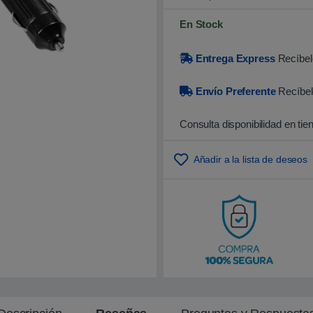
0
0
s
En Stock
o
b
r
Entrega Express
Recíbelo
e
5
b
Envío Preferente
Recíbel
a
s
a
d
Consulta disponibilidad en tie
o
e
n
p
Añadir a la lista de deseos
u
n
t
u
a
c
i
ó
n
d
e
c
l
i
e