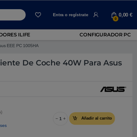
0,00
€
Entra o regístrate
0
ORES ILIFE
CONFIGURADOR PC
Asus EEE PC 1005HA
riente De Coche 40W Para Asus
A)
Adaptador Corriente De Coche 40W Para
Añadir al carrito
eses