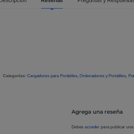
Descripción
Reseñas
Preguntas y Respuesta
n
t
e
Categorías:
Cargadores para Portátiles
,
Ordenadores y Portátiles
,
Por
Agrega una reseña
Debes
acceder
para publicar una 