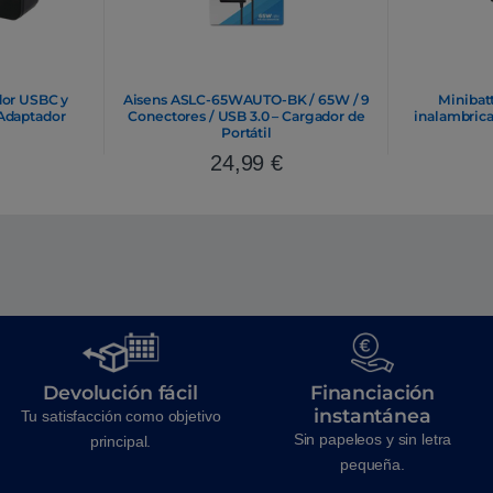
dor USBC y
Aisens ASLC-65WAUTO-BK / 65W / 9
Minibat
Adaptador
Conectores / USB 3.0 – Cargador de
inalambrica
Portátil
24,99
€
Devolución fácil
Financiación
instantánea
Tu satisfacción como objetivo
Sin papeleos y sin letra
principal.
pequeña.