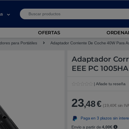
Search for:
as
OFERTAS
ORDENAD
ores para Portátiles
Adaptador Corriente De Coche 40W Para 
Adaptador Cor
EEE PC 1005HA
| Añade tu reseña
V
1
a
l
23
,48
€
o
(19,40€ sin IV
r
a
d
Paga en 3 plazos sin inter
o
5
.
Envío a partir de
4,00€