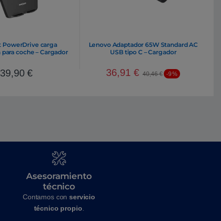
t PowerDrive carga
Lenovo Adaptador 65W Standard AC
 para coche – Cargador
USB tipo C – Cargador
36,91
€
39,90
€
40,46
€
-9%
Asesoramiento
técnico
Contamos con
servicio
técnico propio
.