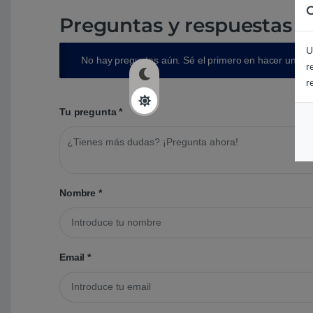
C
Preguntas y respuestas d
U
No hay preguntas aún. Sé el primero en hacer una p
r
r
Tu pregunta
*
Nombre
*
Email
*