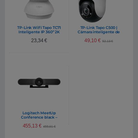
TP-Link WiFi Tapo TC71
TP-Link Tapo C500 |
Inteligente IP 360º 2K
Cámara inteligente de
3MP | Cámara
seguridad para el hogar
49,10
€
23,34
€
Videovigilancia
WiFi, exteriores, 360º
52,13
€
movimiento horizontal y
vertical
Logitech MeetUp
Conference black –
Webcam
455,13
€
455,61
€