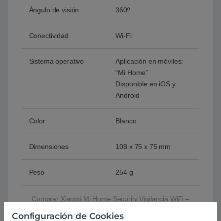
Ángulo de visión
360º
Conectividad
Wi-Fi
Sistema operativo
Aplicación en móviles:
“Mi Home”
Disponible en iOS y
Android
Color
Blanco
Dimensiones
108 x 75 x 75 mm
Peso
254 g
Comprar Xiaomi Mi Home Security Vigilancia WiFi –
Cámara
Configuración de Cookies