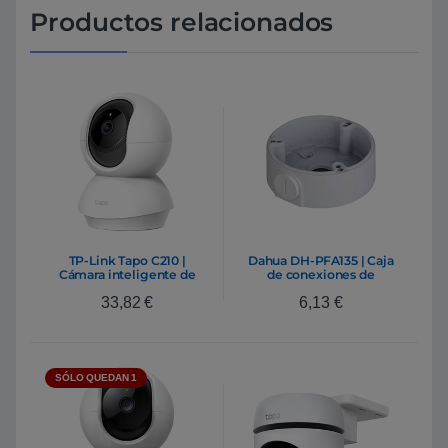
Productos relacionados
TP-Link Tapo C210 |
Dahua DH-PFA135 | Caja
Cámara inteligente de
de conexiones de
seguridad para el hogar
aluminio para HFW8
33,82
€
6,13
€
WiFi, resolución 2K con
HFW9 HFW13
movimiento horizontal y
vertical
SÓLO QUEDAN 1