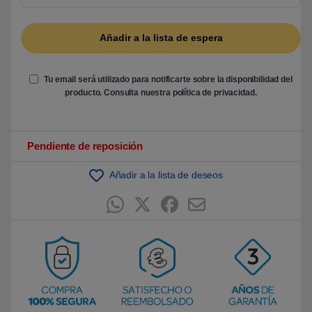
5
b
a
s
a
d
o
e
Tu email será utilizado para notificarte sobre la disponibilidad del
n
producto. Consulta nuestra
política de privacidad
.
p
u
n
t
u
Pendiente de reposición
a
c
i
ó
Añadir a la lista de deseos
n
d
e
c
l
i
e
n
t
e