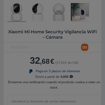
Xiaomi Mi Home Security Vigilancia WiFi
– Cámara
V
1
a
32
l
,68
€
o
(27,01€ sin IVA)
r
a
Paga en 3 plazos sin intereses
d
o
Envío a partir de
4,00€
5
.
Enviarme una notificación cuando el producto vuelva a estar en
0
stock.
0
s
o
b
r
e