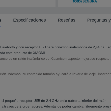
n
t
e
n
Especificaciones
Reseñas
Preguntas 
luetooth y con receptor USB para conexión inalámbrica de 2,4Ghz. Te
ienda este producto de XIAOMI
lanco es un ratón inalámbrico de Xiaomicon aspecto mejorado respecto 
uación. Además, su contenido tamaño ayudará a llevarlo de viaje. Incorp
 el pequeño receptor USB de 2,4 GHz en la cubierta inferior del ratón
s a través de 2 ordenadores. Además de poder cambiar libremente presi