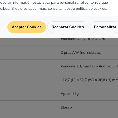
ecopilar información estadística para personalizar el contenido que
roducto
Ratón Xiaomi Mi Dual Mode Wirele
ecibes. Si quieres saber más, consulta nuestra política de cookies.
Silent Blanco
Ratón
Aceptar Cookies
Rechazar Cookies
Personalizar
Bluetooth 4.2 y RF 2,4 GHz
2 pilas AAA (no incluidas)
Windows 10, macOS o Android 6,0 
112,7 (L) × 62,7 (W) × 36,8 (H) m
Aprox. 93g
Blanco