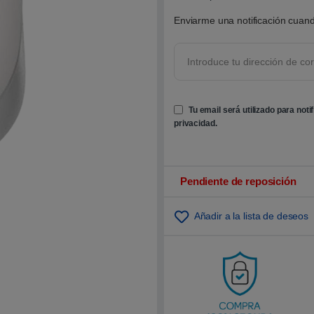
0
0
Enviarme una notificación cuand
s
o
b
r
e
5
b
a
s
Tu email será utilizado para noti
a
d
privacidad
.
o
e
n
p
u
n
Pendiente de reposición
t
u
a
Añadir a la lista de deseos
c
i
ó
n
d
e
c
l
i
e