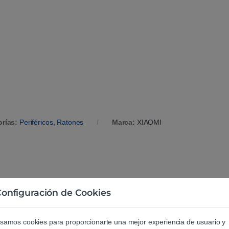
.
orías:
Periféricos
,
Ratones
Marca:
XIAOMI
onfiguración de Cookies
Xiaomi
samos cookies para proporcionarte una mejor experiencia de usuario y