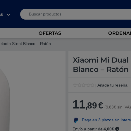
Search for:
as
OFERTAS
ORDENAD
tooth Silent Blanco – Ratón
Xiaomi Mi Dual
Blanco – Ratón
| Añade tu reseña
V
1
a
l
11
,89
€
o
(9,83€ sin IVA)
r
a
d
Paga en 3 plazos sin inter
o
5
.
Envío a partir de
4,00€