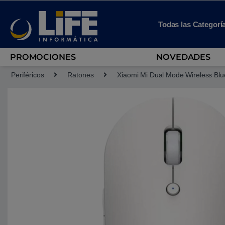
Skip to navigation
Skip to content
Todas las Categorí
PROMOCIONES
NOVEDADES
Periféricos
Ratones
Xiaomi Mi Dual Mode Wireless Blue