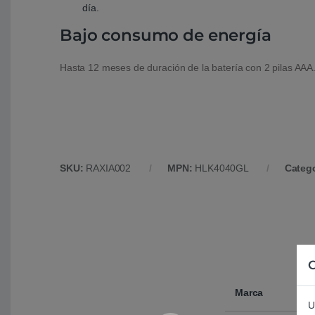
día.
Bajo consumo de energía
Hasta 12 meses de duración de la batería con 2 pilas AAA
SKU:
RAXIA002
MPN:
HLK4040GL
Categ
C
Marca
U