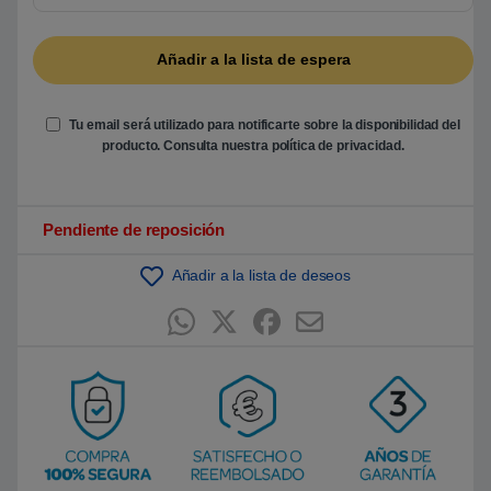
5
b
a
s
a
d
o
e
Tu email será utilizado para notificarte sobre la disponibilidad del
n
producto. Consulta nuestra
política de privacidad
.
p
u
n
t
u
Pendiente de reposición
a
c
i
ó
Añadir a la lista de deseos
n
d
e
c
l
i
e
n
t
e