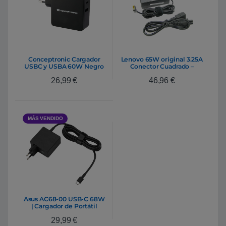
Conceptronic Cargador
Lenovo 65W original 3.25A
USBC y USBA 60W Negro
Conector Cuadrado –
– Adaptador
Cargador
26,99
€
46,96
€
MÁS VENDIDO
Asus AC68-00 USB-C 68W
| Cargador de Portátil
29,99
€