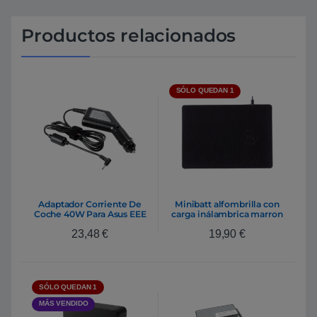
Productos relacionados
SÓLO QUEDAN 1
Adaptador Corriente De
Minibatt alfombrilla con
Coche 40W Para Asus EEE
carga inálambrica marron
PC 1005HA
– Cargador
23,48
€
19,90
€
SÓLO QUEDAN 1
MÁS VENDIDO