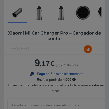
Xiaomi Mi Car Charger Pro – Cargador de
coche
V
1
a
9
l
,17
€
o
(7,58€ sin IVA)
r
a
Paga en 3 plazos sin intereses
d
o
Envío a partir de
4,00€
5
.
Enviarme una notificación cuando el producto vuelva a estar en
0
stock.
0
s
o
b
r
e