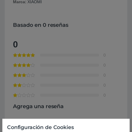
Marca:
XIAOMI
Basado en 0 reseñas
0
0
0
0
0
0
Agrega una reseña
Debes
acceder
para publicar una valoración.
Configuración de Cookies