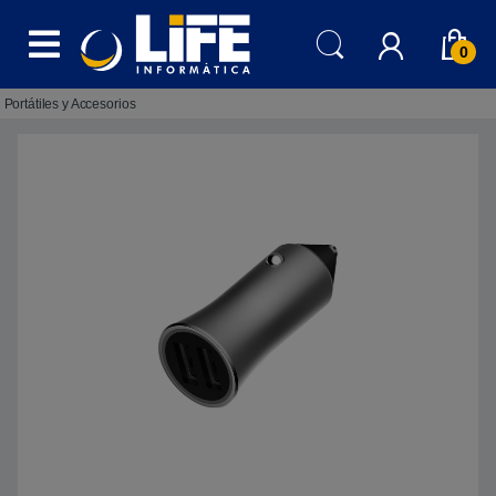
Skip to navigation
Skip to content
0
Portátiles y Accesorios