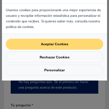
Usamos cookies para proporcionarte una mejor experiencia de
usuario y recopilar información estadística para personalizar el
contenido que recibes. Si quieres saber más, consulta nuestra
Aún no hay reseñas.
política de cookies.
Aceptar Cookies
Preguntas y respuestas de los
Rechazar Cookies
usuarios sobre este producto
Personalizar
No hay preguntas aún. Sé el primero en hacer
una pregunta acerca de este producto.
Tu pregunta
*