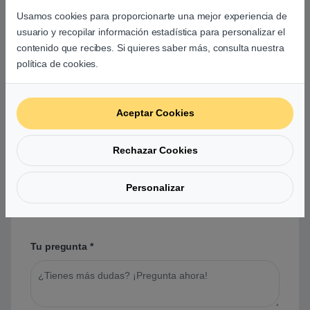
Usamos cookies para proporcionarte una mejor experiencia de
Aún no hay reseñas.
usuario y recopilar información estadística para personalizar el
contenido que recibes. Si quieres saber más, consulta nuestra
política de cookies.
Preguntas y respuestas de los
Aceptar Cookies
usuarios sobre este producto
Rechazar Cookies
No hay preguntas aún. Sé el primero en hacer
Personalizar
una pregunta acerca de este producto.
Tu pregunta
*