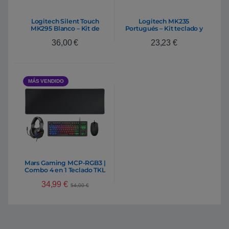
Logitech Silent Touch
Logitech MK235
MK295 Blanco – Kit de
Portugués – Kit teclado y
teclado y ratón
ratón
36,00
€
23,23
€
MÁS VENDIDO
Mars Gaming MCP-RGB3 |
Combo 4 en 1 Teclado TKL
H-Mech RED + Ratón
34,99
€
Gaming RGB + Alfombrilla
54,00
€
XXL + Auriculares RGB |
Pack Gaming Periféricos