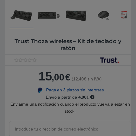
Trust Thoza wireless – Kit de teclado y
ratón
V
1
a
15
,00
€
l
(12,40€ sin IVA)
o
r
a
Paga en 3 plazos sin intereses
d
o
Envío a partir de
4,00€
5
Enviarme una notificación cuando el producto vuelva a estar en
.
0
stock.
0
s
o
b
r
e