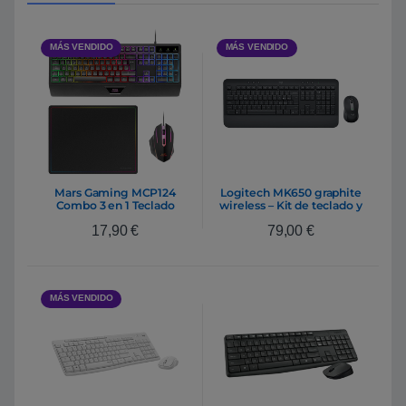
MÁS VENDIDO
MÁS VENDIDO
Mars Gaming MCP124
Logitech MK650 graphite
Combo 3 en 1 Teclado
wireless – Kit de teclado y
Ergonómico RGB+ Ratón
ratón
17,90
€
79,00
€
Gaming + Alfombrilla |
Pack Gaming Teclado,
Ratón y Alfombrilla
MÁS VENDIDO