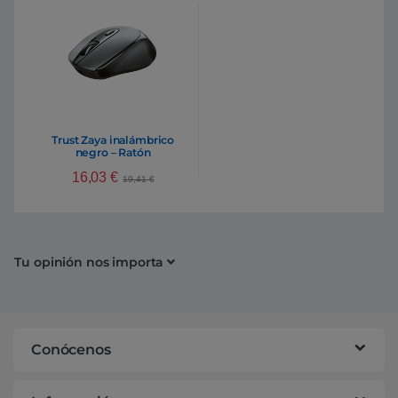
Trust Zaya inalámbrico
negro – Ratón
16,03
€
19,41
€
Tu opinión nos importa
Conócenos