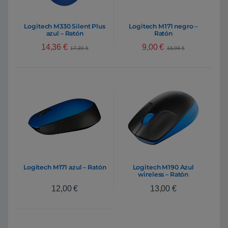
Logitech M330 Silent Plus
Logitech M171 negro –
azul – Ratón
Ratón
14,36
€
9,00
€
17,39
€
16,99
€
Logitech M171 azul – Ratón
Logitech M190 Azul
wireless – Ratón
12,00
€
13,00
€