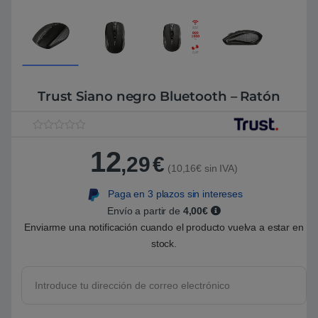
Trust Siano negro Bluetooth – Ratón
V
1
a
12
,29
€
l
(10,16€ sin IVA)
o
r
a
Paga en 3 plazos sin intereses
d
o
Envío a partir de
4,00€
5
Enviarme una notificación cuando el producto vuelva a estar en
.
0
stock.
0
s
o
b
r
e
5
b