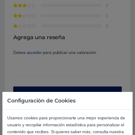
0
0
0
Agrega una reseña
Debes
acceder
para publicar una valoración.
Aún no hay reseñas.
Configuración de Cookies
Usamos cookies para proporcionarte una mejor experiencia de
usuario y recopilar información estadística para personalizar el
contenido que recibes. Si quieres saber más, consulta nuestra
Preguntas y respuestas de los