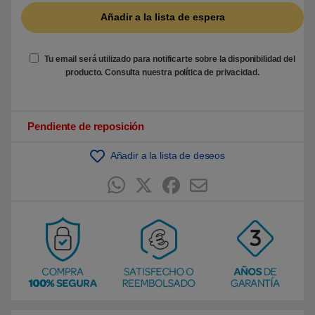
a
s
a
d
o
Tu email será utilizado para notificarte sobre la disponibilidad del
e
n
producto. Consulta nuestra
política de privacidad
.
p
u
n
t
u
Pendiente de reposición
a
c
i
Añadir a la lista de deseos
ó
n
d
e
c
l
i
e
n
t
e