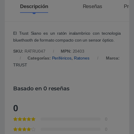
Descripción
Reseñas
Preg
El Trust Siano es un ratón inalambrico con tecnologia
bluethooth de formato compacto con un sensor óptico.
SKU:
RATRU047
MPN:
20403
Categorías:
Periféricos
,
Ratones
Marca:
TRUST
Basado en 0 reseñas
0
0
0