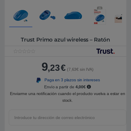
Trust Primo azul wireless – Ratón
V
1
a
9
,23
€
l
(7,63€ sin IVA)
o
r
a
Paga en 3 plazos sin intereses
d
o
Envío a partir de
4,00€
5
Enviarme una notificación cuando el producto vuelva a estar en
.
0
stock.
0
s
o
b
r
e
5
b