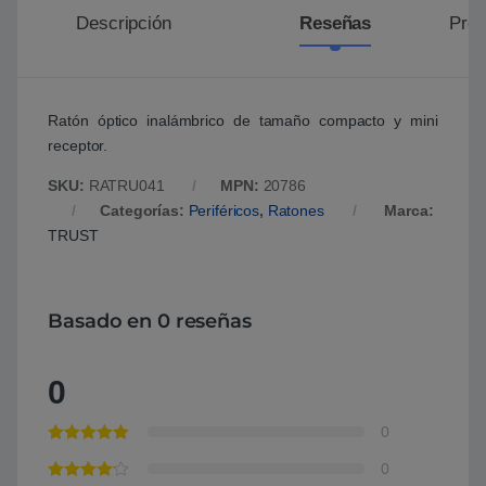
Descripción
Reseñas
Preg
Ratón óptico inalámbrico de tamaño compacto y mini
receptor.
SKU:
RATRU041
MPN:
20786
Categorías:
Periféricos
,
Ratones
Marca:
TRUST
Basado en 0 reseñas
0
0
0