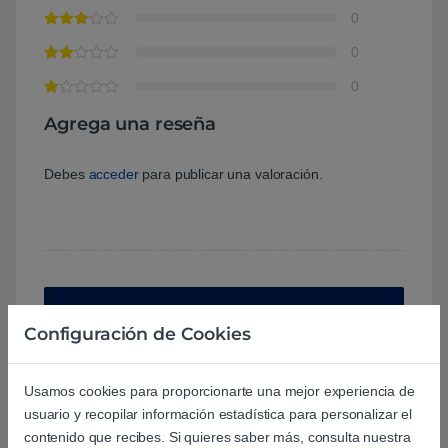
0
0
0
Agrega una reseña
Debes
acceder
para publicar una valoración.
Aún no hay reseñas.
Configuración de Cookies
Usamos cookies para proporcionarte una mejor experiencia de
usuario y recopilar información estadística para personalizar el
contenido que recibes. Si quieres saber más, consulta nuestra
Preguntas y respuestas de los