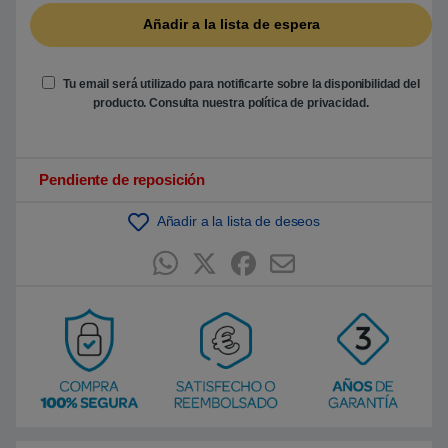
a
s
a
d
o
Tu email será utilizado para notificarte sobre la disponibilidad del
e
n
producto. Consulta nuestra
política de privacidad
.
p
u
n
t
u
Pendiente de reposición
a
c
i
Añadir a la lista de deseos
ó
n
d
e
c
l
i
e
n
t
e