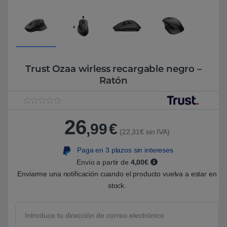
Trust Ozaa wirless recargable negro –
Ratón
V
1
a
26
,99
€
l
(22,31€ sin IVA)
o
r
a
Paga en 3 plazos sin intereses
d
o
Envío a partir de
4,00€
5
Enviarme una notificación cuando el producto vuelva a estar en
.
0
stock.
0
s
o
b
r
e