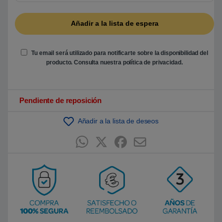
5
b
a
s
a
d
o
Tu email será utilizado para notificarte sobre la disponibilidad del
e
n
producto. Consulta nuestra
política de privacidad
.
p
u
n
t
u
Pendiente de reposición
a
c
i
Añadir a la lista de deseos
ó
n
d
e
c
l
i
e
n
t
e