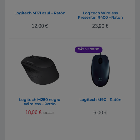
Logitech M171 azul – Ratón
Logitech Wireless
Presenter R400 – Ratón
12,00
€
23,90
€
MÁS VENDIDO
Logitech M280 negro
Logitech M90 – Ratón
Wireless – Ratón
18,06
€
6,00
€
18,32
€