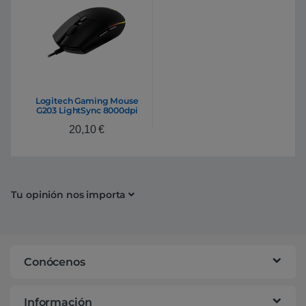
Logitech Gaming Mouse
G203 LightSync 8000dpi
Negro – Ratón
20,10
€
Tu opinión nos importa
Conócenos
Información