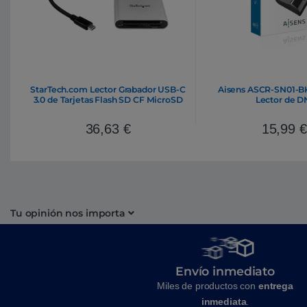
StarTech.com Lector Grabador USB-C
Aisens ASCR-SN01-BK
3.0 de Tarjetas Flash SD CF MicroSD
Lector de D
36,63
€
15,99
€
Tu opinión nos importa
Envío inmediato
Miles de productos con
entrega
inmediata
.