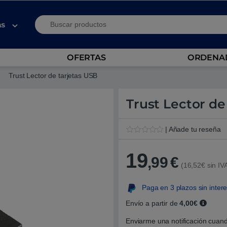
Search for:
as
OFERTAS
ORDENAD
Trust Lector de tarjetas USB
Trust Lector de
| Añade tu reseña
V
1
a
19
l
,99
€
o
(16,52€ sin IV
r
a
d
Paga en 3 plazos sin inter
o
5
Envío a partir de
4,00€
.
0
0
Enviarme una notificación cuand
s