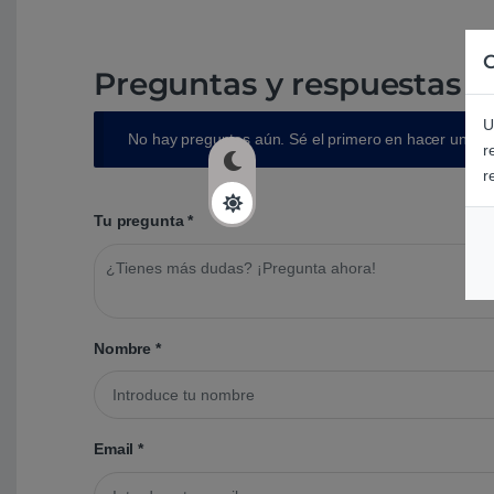
C
Preguntas y respuestas d
U
No hay preguntas aún. Sé el primero en hacer una p
r
r
Tu pregunta
*
Nombre
*
Email
*