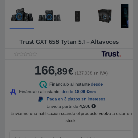
Trust GXT 658 Tytan 5.1 – Altavoces
V
1
a
166
,89
€
l
(137,93€ sin IVA)
o
r
a
Fináncialo al instante
desde
d
o
Fináncialo al instante
desde
18,06
€
/mes
5
Paga en 3 plazos sin intereses
.
0
Envío a partir de
4,50€
0
s
Enviarme una notificación cuando el producto vuelva a estar en
o
stock.
b
r
e
5
b