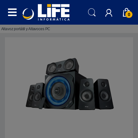
Skip to navigation
Skip to content
0
Altavoz portátil y Altavoces PC