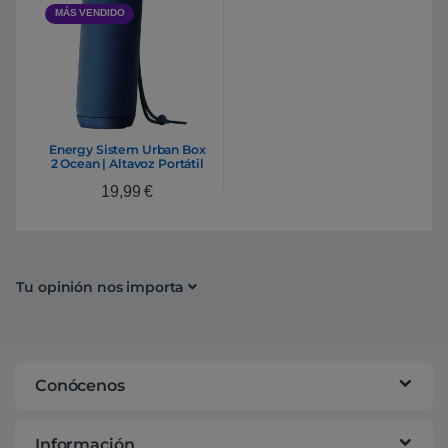
MÁS VENDIDO
Energy Sistem Urban Box
2 Ocean | Altavoz Portátil
Bluetooth 5.0 10W
19,99
€
USB/microSD Radio FM –
Azul
Tu opinión nos importa
Conócenos
Información