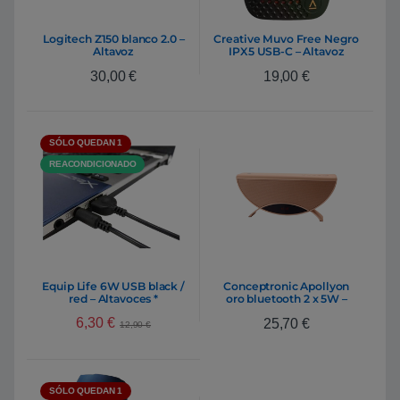
Logitech Z150 blanco 2.0 –
Creative Muvo Free Negro
Altavoz
IPX5 USB-C – Altavoz
Bluetooth
30,00
€
19,00
€
SÓLO QUEDAN 1
REACONDICIONADO
Equip Life 6W USB black /
Conceptronic Apollyon
red – Altavoces *
oro bluetooth 2 x 5W –
Reacondicionado *
Altavoz
6,30
€
25,70
€
12,90
€
SÓLO QUEDAN 1