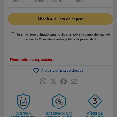
a
s
a
d
o
e
n
p
u
Tu email será utilizado para notificarte sobre la disponibilidad del
n
producto. Consulta nuestra
política de privacidad
.
t
u
a
c
i
ó
Pendiente de reposición
n
d
e
Añadir a la lista de deseos
c
l
i
e
n
t
e