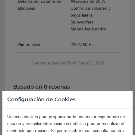
Detalles del sistema de
Altavoces de 90 W
altavoces
Control de volumen y
bajos lateral
(subwoofer)
Mando inalámbrico
Alimentación
230 V 50 Hz
Comprar Altavoces Trust Tytan 5.1 USB
Basado en 0 reseñas
Configuración de Cookies
0
Usamos cookies para proporcionarte una mejor experiencia de
0
usuario y recopilar información estadística para personalizar el
0
contenido que recibes. Si quieres saber más, consulta nuestra