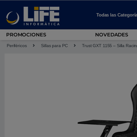
Skip to navigation
Skip to content
Todas las Categorí
PROMOCIONES
NOVEDADES
Periféricos
Sillas para PC
Trust GXT 1155 – Silla Racin