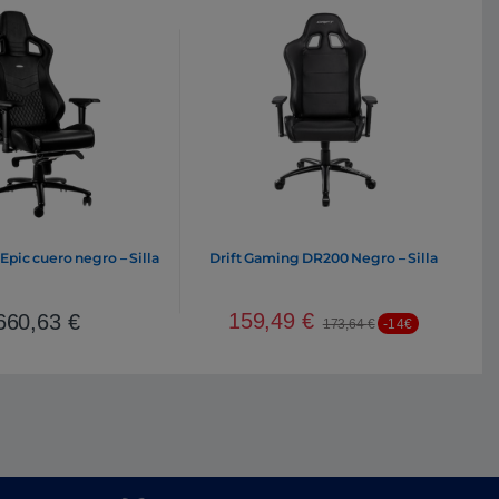
Epic cuero negro – Silla
Drift Gaming DR200 Negro – Silla
159,49
€
660,63
€
173,64
€
-14€