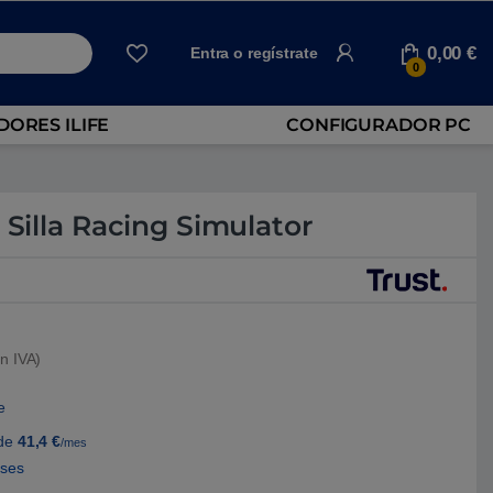
0,00
€
Entra o regístrate
0
ORES ILIFE
CONFIGURADOR PC
 Silla Racing Simulator
n IVA)
e
de
41,4
€
/mes
eses