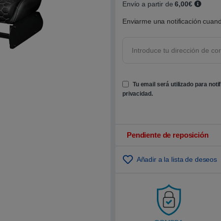
Envío a partir de
6,00€
o
b
r
Enviarme una notificación cuand
e
5
b
a
s
a
d
o
e
Tu email será utilizado para noti
n
privacidad
.
p
u
n
t
u
a
Pendiente de reposición
c
i
ó
n
Añadir a la lista de deseos
d
e
c
l
i
e
n
t
e