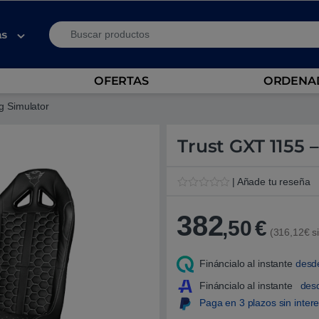
Search for:
as
OFERTAS
ORDENAD
g Simulator
Trust GXT 1155 –
| Añade tu reseña
V
1
a
382
l
,50
€
o
(316,12€ si
r
a
d
Fináncialo al instante
desd
o
5
Fináncialo al instante
des
.
0
Paga en 3 plazos sin inter
0
s