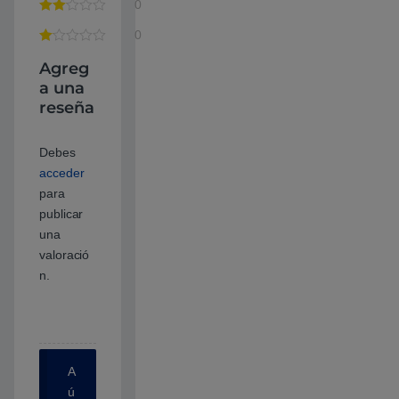
0
0
Agreg
a una
reseña
Debes
acceder
para
publicar
una
valoració
n.
A
ú