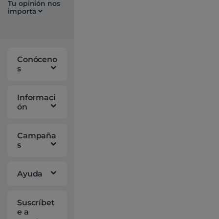
Tu opinión nos
30
importa
0
0
W
ifi
6
Bt
5.
Conóceno
0
P
s
CI
E
–
A
Informaci
da
ón
pt
ad
or
W
Campaña
ifi
s
Ayuda
Suscríbet
e a