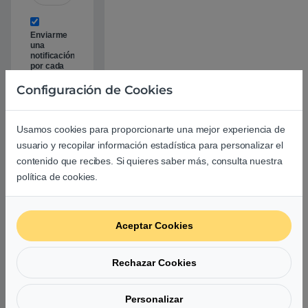
Enviarme
una
notificación
por cada
nueva
respuesta
Configuración de Cookies
Usamos cookies para proporcionarte una mejor experiencia de
usuario y recopilar información estadística para personalizar el
contenido que recibes. Si quieres saber más, consulta nuestra
política de cookies.
Produ
Aceptar Cookies
ctos
relacio
Rechazar Cookies
nados
Personalizar