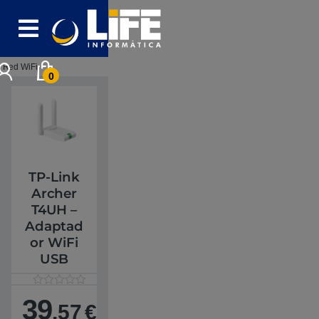
Skip to navigation
Skip to content
Red WiFi
0
TP-Link
Archer
T4UH –
Adaptad
or WiFi
USB
V
1
39
a
,57
€
l