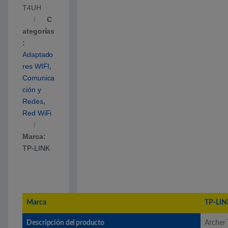
T4UH
C
ategorías
:
Adaptado
res WIFI
,
Comunica
ción y
Redes
,
Red WiFi
Marca:
TP-LINK
Marca
TP-LIN
Descripción del producto
Archer