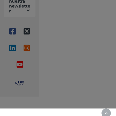
nuestra
newslette
r