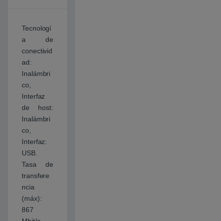
Tecnologí
a de
conectivid
ad:
Inalámbri
co,
Interfaz
de host:
Inalámbri
co,
Interfaz:
USB.
Tasa de
transfere
ncia
(máx):
867
Mbit/s.