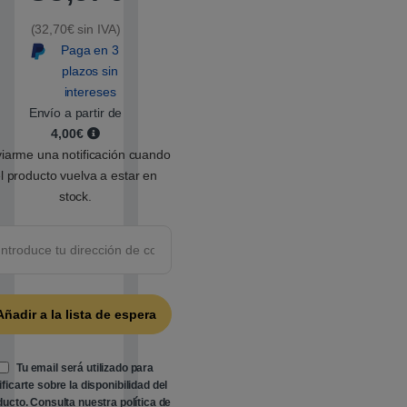
o
r
(32,70€ sin IVA)
a
d
Paga en 3
o
5
plazos sin
.
intereses
0
0
Envío a partir de
s
4,00€
o
b
iarme una notificación cuando
r
e
l producto vuelva a estar en
5
stock.
b
a
s
a
d
o
e
n
p
u
n
t
u
a
Tu email será utilizado para
c
ificarte sobre la disponibilidad del
i
ó
ducto. Consulta nuestra
política de