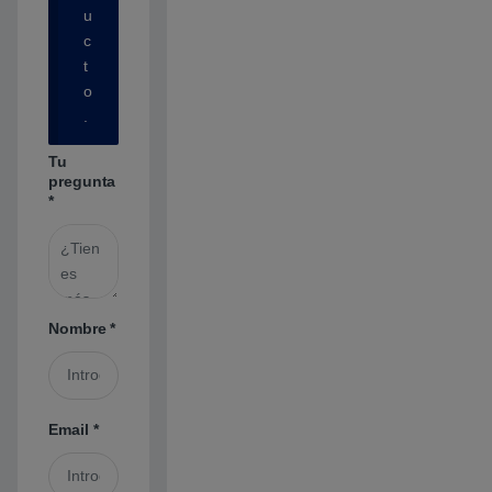
u
c
t
o
.
Tu
pregunta
*
Nombre
*
Email
*