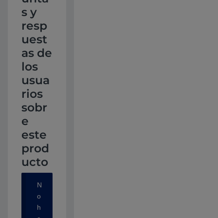
s y
resp
uest
as de
los
usua
rios
sobr
e
este
prod
ucto
N
o
h