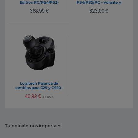
Edition PC/PS4/PS3-
PS4/PS5/PC – Volante y
Volante
Pedales
368,99
€
323,00
€
Logitech Palanca de
cambios para G29 y G920 –
Accesorio
40,92
€
41,65
€
Tu opinión nos importa