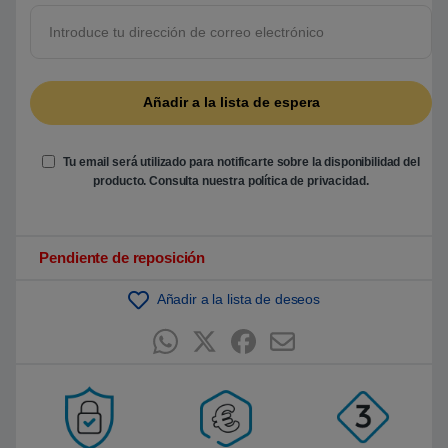
5
b
a
s
a
d
o
e
n
p
u
Tu email será utilizado para notificarte sobre la disponibilidad del
n
t
producto. Consulta nuestra
política de privacidad
.
u
a
c
i
ó
Pendiente de reposición
n
d
e
Añadir a la lista de deseos
c
l
i
e
n
t
e