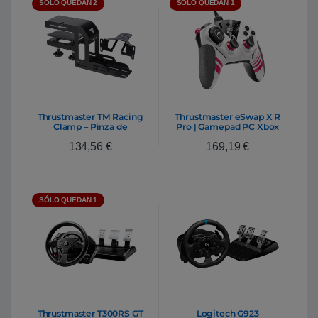
SÓLO QUEDAN 2
SÓLO QUEDAN 1
Thrustmaster TM Racing
Thrustmaster eSwap X R
Clamp – Pinza de
Pro | Gamepad PC Xbox
sujección
134,56
€
169,19
€
SÓLO QUEDAN 1
Thrustmaster T300RS GT
Logitech G923