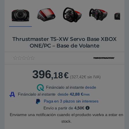
Thrustmaster TS-XW Servo Base XBOX
ONE/PC – Base de Volante
V
1
a
396
l
,18
€
o
(327,42€ sin IVA)
r
a
Fináncialo al instante
desde
d
o
Fináncialo al instante
desde
42,88
€
/mes
5
.
Paga en 3 plazos sin intereses
0
Envío a partir de
4,50€
0
s
Enviarme una notificación cuando el producto vuelva a estar en
o
b
stock.
r
e