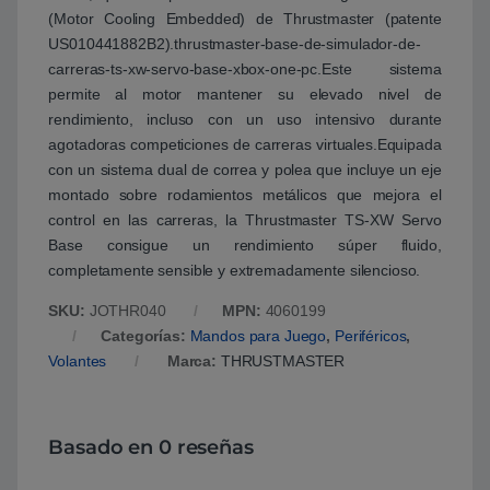
(Motor Cooling Embedded) de Thrustmaster (patente
US010441882B2).thrustmaster-base-de-simulador-de-
carreras-ts-xw-servo-base-xbox-one-pc.Este sistema
permite al motor mantener su elevado nivel de
rendimiento, incluso con un uso intensivo durante
agotadoras competiciones de carreras virtuales.Equipada
con un sistema dual de correa y polea que incluye un eje
montado sobre rodamientos metálicos que mejora el
control en las carreras, la Thrustmaster TS-XW Servo
Base consigue un rendimiento súper fluido,
completamente sensible y extremadamente silencioso.
SKU:
JOTHR040
MPN:
4060199
Categorías:
Mandos para Juego
,
Periféricos
,
Volantes
Marca:
THRUSTMASTER
Basado en 0 reseñas