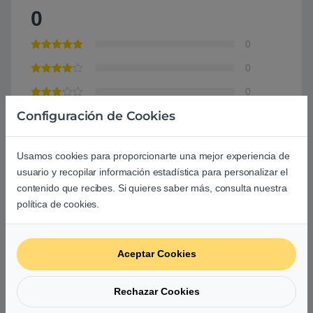
0
0
0
0
Configuración de Cookies
0
0
Usamos cookies para proporcionarte una mejor experiencia de
Agrega una reseña
usuario y recopilar información estadística para personalizar el
contenido que recibes. Si quieres saber más, consulta nuestra
Debes
acceder
para publicar una valoración.
política de cookies.
Aceptar Cookies
Rechazar Cookies
Aún no hay reseñas.