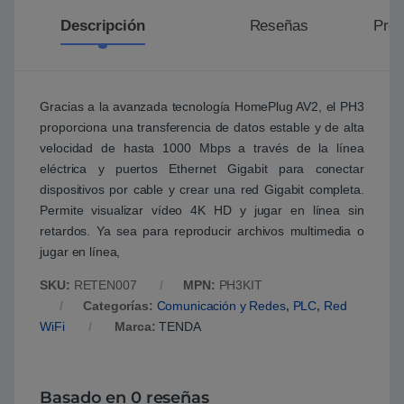
Descripción
Reseñas
Preg
Gracias a la avanzada tecnología HomePlug AV2, el PH3
proporciona una transferencia de datos estable y de alta
velocidad de hasta 1000 Mbps a través de la línea
eléctrica y puertos Ethernet Gigabit para conectar
dispositivos por cable y crear una red Gigabit completa.
Permite visualizar vídeo 4K HD y jugar en línea sin
retardos. Ya sea para reproducir archivos multimedia o
jugar en línea,
SKU:
RETEN007
MPN:
PH3KIT
Categorías:
Comunicación y Redes
,
PLC
,
Red
WiFi
Marca:
TENDA
Basado en 0 reseñas