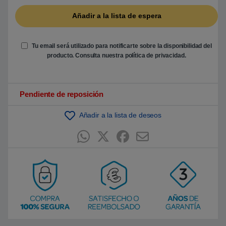
b
a
s
a
d
o
e
Tu email será utilizado para notificarte sobre la disponibilidad del
n
producto. Consulta nuestra
política de privacidad
.
p
u
n
t
u
Pendiente de reposición
a
c
i
ó
Añadir a la lista de deseos
n
d
e
c
l
i
e
n
t
e