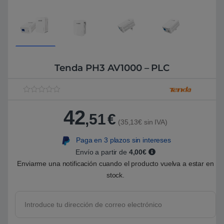
Tenda PH3 AV1000 – PLC
V
1
a
42
l
,51
€
o
(35,13€ sin IVA)
r
a
Paga en 3 plazos sin intereses
d
o
Envío a partir de
4,00€
5
.
Enviarme una notificación cuando el producto vuelva a estar en
0
stock.
0
s
o
b
r
e
5