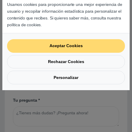
Aún no hay reseñas.
Usamos cookies para proporcionarte una mejor experiencia de
usuario y recopilar información estadística para personalizar el
contenido que recibes. Si quieres saber más, consulta nuestra
política de cookies.
Preguntas y respuestas de los
Aceptar Cookies
usuarios sobre este producto
Rechazar Cookies
No hay preguntas aún. Sé el primero en hacer
Personalizar
una pregunta acerca de este producto.
Tu pregunta
*