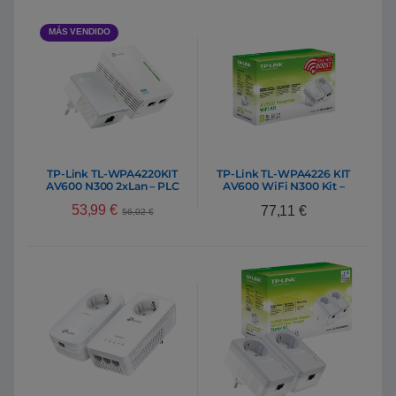
MÁS VENDIDO
TP-Link TL-WPA4220KIT
TP-Link TL-WPA4226 KIT
AV600 N300 2xLan – PLC
AV600 WiFi N300 Kit –
PLC
53,99
€
77,11
€
56,02
€