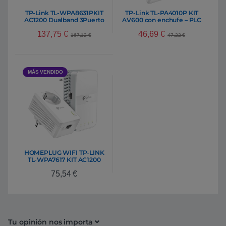
TP-Link TL-WPA8631PKIT
TP-Link TL-PA4010P KIT
AC1200 Dualband 3Puerto
AV600 con enchufe – PLC
Gigabit – PLC
137,75
€
46,69
€
167,12
€
47,22
€
MÁS VENDIDO
HOMEPLUG WIFI TP-LINK
TL-WPA7617 KIT AC1200
AV1000 CON 1PTO GIGA
75,54
€
CON PASSTHROUGH KIT
COMPUESTO DE 1*TL-
PA7017 1*TL-WPA7617
Tu opinión nos importa