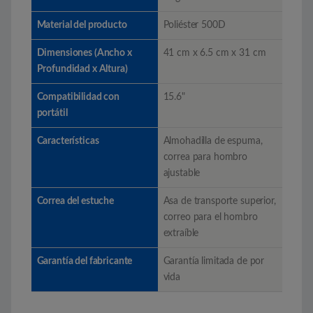
Material del producto
Poliéster 500D
Dimensiones (Ancho x
41 cm x 6.5 cm x 31 cm
Profundidad x Altura)
Compatibilidad con
15.6"
portátil
Características
Almohadilla de espuma,
correa para hombro
ajustable
Correa del estuche
Asa de transporte superior,
correo para el hombro
extraíble
Garantía del fabricante
Garantía limitada de por
vida