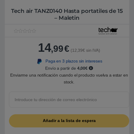
Tech air TANZ0140 Hasta portatiles de 15
– Maletin
V
1
a
14
l
,99
€
o
(12,39€ sin IVA)
r
a
Paga en 3 plazos sin intereses
d
o
Envío a partir de
4,00€
5
.
Enviarme una notificación cuando el producto vuelva a estar en
0
stock.
0
s
o
b
r
e
5
b
a
s
a
d
o