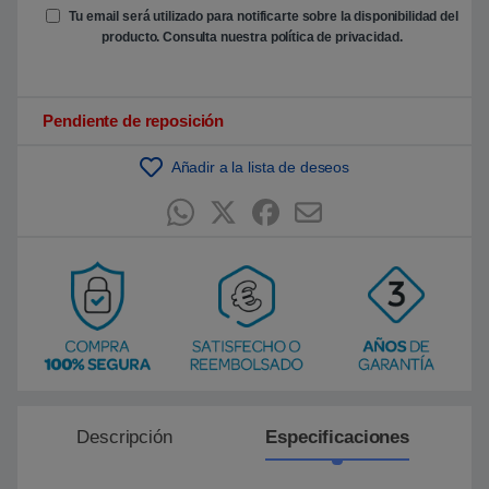
e
Tu email será utilizado para notificarte sobre la disponibilidad del
n
producto. Consulta nuestra
política de privacidad
.
p
u
n
t
u
Pendiente de reposición
a
c
i
ó
Añadir a la lista de deseos
n
d
e
c
l
i
e
n
t
e
Descripción
Especificaciones