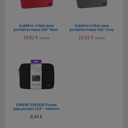
Subblim Urban para
Subblim Urban para
portátiles hasta 15.6″ Red –
portátiles hasta 15.6″ Grey
Funda
– Funda
10,91
€
10,91
€
13,92
€
13,92
€
EWENT EW2520 Funda
para portátil 13.3″ – Maletin
8,94
€