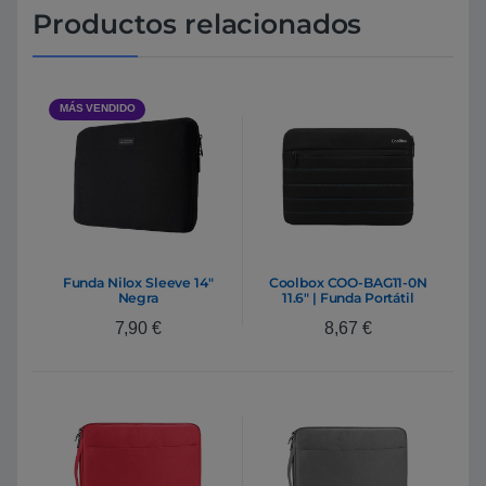
Productos relacionados
MÁS VENDIDO
Funda Nilox Sleeve 14″
Coolbox COO-BAG11-0N
Negra
11.6″ | Funda Portátil
7,90
€
8,67
€