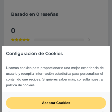
Basado en 0 reseñas
0
0
0
Configuración de Cookies
0
0
Usamos cookies para proporcionarte una mejor experiencia de
usuario y recopilar información estadística para personalizar el
0
contenido que recibes. Si quieres saber más, consulta nuestra
Agrega una reseña
política de cookies.
Debes
acceder
para publicar una valoración.
Aceptar Cookies