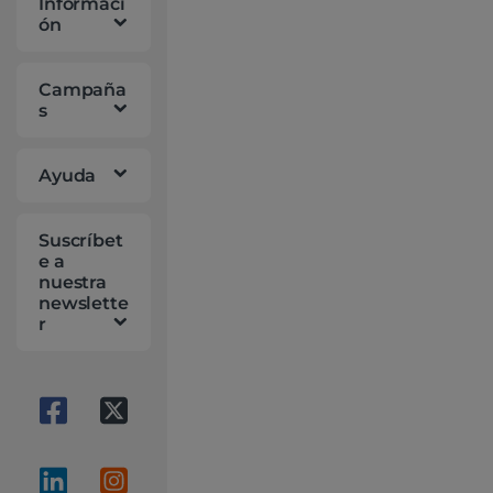
Informaci
at
ón
ó
n
Campaña
s
Ayuda
Suscríbet
e a
nuestra
newslette
r