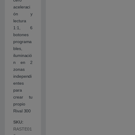
aceleraci
ón y
lectura
1:1, 6
botones
programa
bles,
iluminació
n en 2
zonas
independi
entes
para
crear tu
propio
Rival 300
SKU:
RASTE01