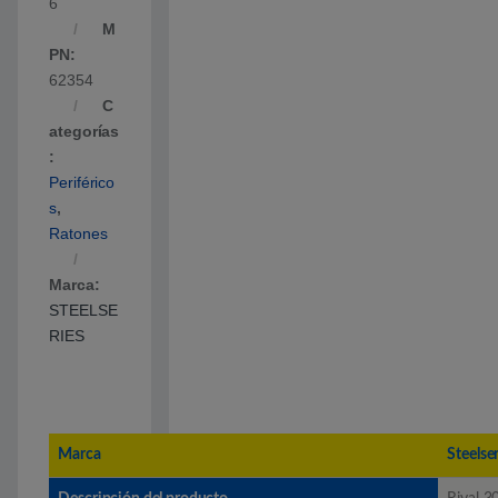
6
M
PN:
62354
C
ategorías
:
Periférico
s
,
Ratones
Marca:
STEELSE
RIES
Marca
Steelse