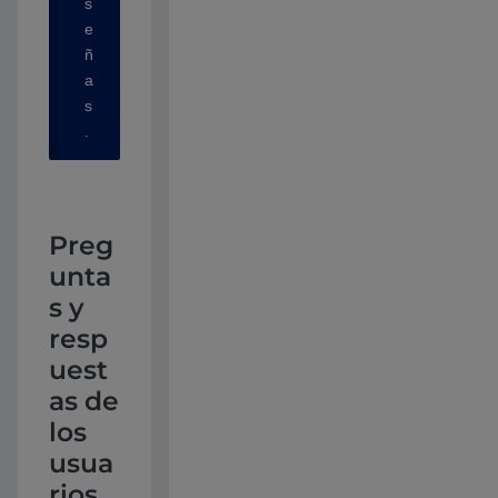
s
e
ñ
a
s
.
Preg
unta
s y
resp
uest
as de
los
usua
rios