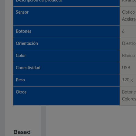
Descripción del producto
Rival 3
Sensor
Optico
Aceler
Botones
6
Orientación
Diestro
Color
Blanco
Conectividad
USB
Peso
120 g
Otros
Botone
Colores
Basad