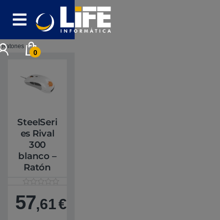
Skip to navigation
Skip to content
Ratones
0
SteelSeri
es Rival
300
blanco –
Ratón
V
1
57
a
,61
€
l
o
r