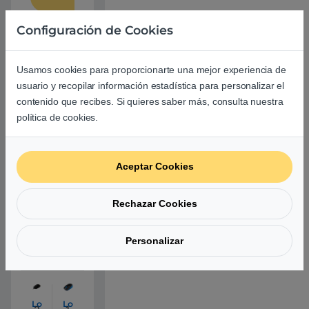
Configuración de Cookies
Produ
Usamos cookies para proporcionarte una mejor experiencia de
usuario y recopilar información estadística para personalizar el
ctos
contenido que recibes. Si quieres saber más, consulta nuestra
política de cookies.
relacio
nados
Aceptar Cookies
Rechazar Cookies
1
MÁS
8,
Lo
Lo
VENDIDO
gi
gi
0
6,
te
te
6
0
Personalizar
ch
ch
€
0
M
M
€
18
9
28
0
0
,32
–
n
€
R
e
at
gr
Lo
Lo