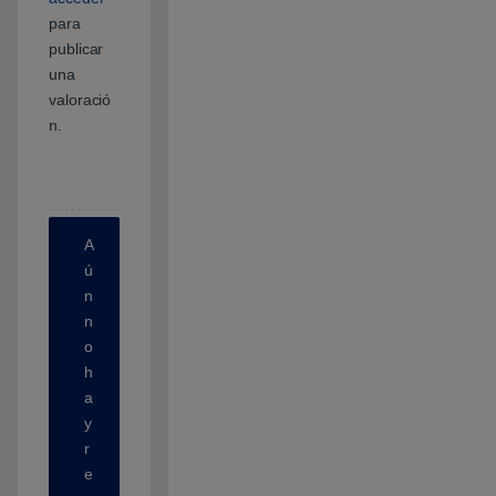
para
publicar
una
valoració
n.
A
ú
n
n
o
h
a
y
r
e