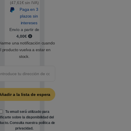
(47,61€ sin IVA)
a
d
Paga en 3
o
5
plazos sin
.
intereses
0
0
Envío a partir de
s
4,00€
o
b
iarme una notificación cuando
r
e
l producto vuelva a estar en
5
stock.
b
a
s
a
d
o
e
n
p
u
n
t
u
a
Tu email será utilizado para
c
ificarte sobre la disponibilidad del
i
ó
ducto. Consulta nuestra
política de
n
privacidad
.
d