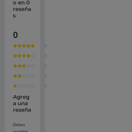
o en 0
reseña
s
0
0
0
0
0
0
Agreg
a una
reseña
Debes
acceder