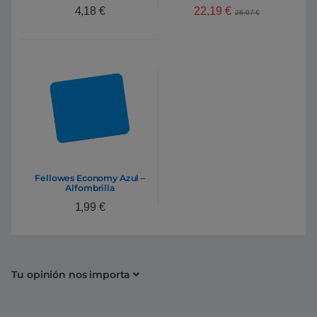
22,19
€
4,18
€
26,07
€
Fellowes Economy Azul –
Alfombrilla
1,99
€
Tu opinión nos importa