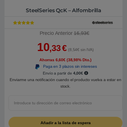
SteelSeries QcK – Alfombrilla
Valorado con
1
Precio Anterior
16,93€
5
de 5 en
base a
valoración de
10
un cliente
,33
€
(8,54€ sin IVA)
Ahorras 6,60€ (38,98% Dto.)
Paga en 3 plazos sin intereses
Envío a partir de
4,00€
Enviarme una notificación cuando el producto vuelva a estar en
stock.