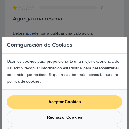
0
Agrega una reseña
Debes
acceder
para publicar una valoración.
Configuración de Cookies
Estas son opiniones 100% reales. Publicamos todas las
Usamos cookies para proporcionarte una mejor experiencia de
opiniones recibidas, ya sean positivas o negativas, y solo
usuario y recopilar información estadística para personalizar el
filtramos aquellas que no estén relacionadas
contenido que recibes. Si quieres saber más, consulta nuestra
directamente con el producto o servicio ofrecido o bien no
política de cookies.
respeten nuestros
Términos y Condiciones
.
Aceptar Cookies
Valorado con
Como siempre Perfecto
5
de 5
Rechazar Cookies
grifore
–
14/12/2019