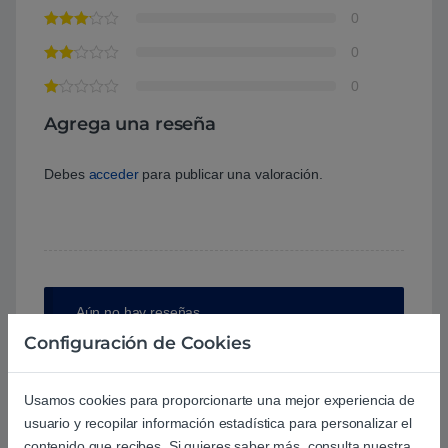
0
0
0
Agrega una reseña
Debes
acceder
para publicar una valoración.
Aún no hay reseñas.
Configuración de Cookies
Usamos cookies para proporcionarte una mejor experiencia de
usuario y recopilar información estadística para personalizar el
Preguntas y respuestas de los
contenido que recibes. Si quieres saber más, consulta nuestra