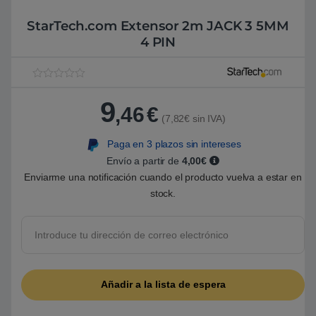
StarTech.com Extensor 2m JACK 3 5MM
4 PIN
V
1
a
9
l
,46
€
o
(7,82€ sin IVA)
r
a
Paga en 3 plazos sin intereses
d
o
Envío a partir de
4,00€
5
.
Enviarme una notificación cuando el producto vuelva a estar en
0
stock.
0
s
o
b
r
e
5
b
a
s
a
d
o