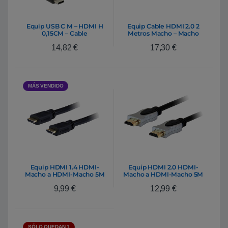
Equip USB C M – HDMI H
Equip Cable HDMI 2.0 2
0,15CM – Cable
Metros Macho – Macho
Rojo – Cable
14,82
€
17,30
€
MÁS VENDIDO
Equip HDMI 1.4 HDMI-
Equip HDMI 2.0 HDMI-
Macho a HDMI-Macho 5M
Macho a HDMI-Macho 5M
– Cable
Aluminio – Cable
9,99
€
12,99
€
SÓLO QUEDAN 1