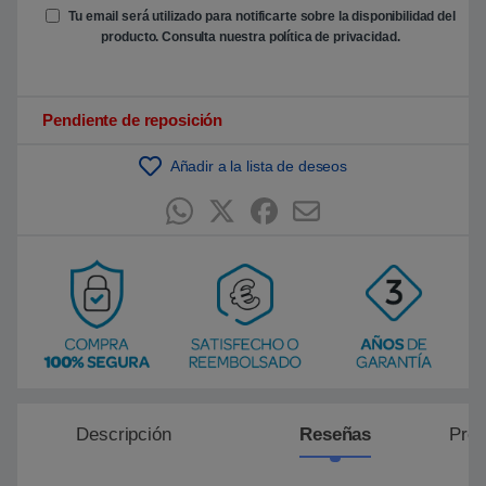
e
Tu email será utilizado para notificarte sobre la disponibilidad del
n
producto. Consulta nuestra
política de privacidad
.
p
u
n
t
u
Pendiente de reposición
a
c
i
ó
Añadir a la lista de deseos
n
d
e
c
l
i
e
n
t
e
Descripción
Reseñas
Preg