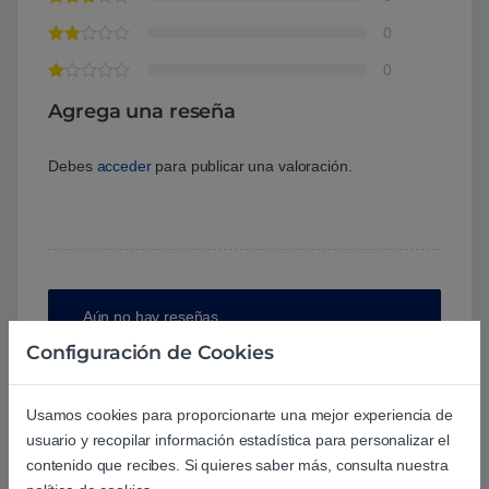
0
0
Agrega una reseña
Debes
acceder
para publicar una valoración.
Aún no hay reseñas.
Configuración de Cookies
Usamos cookies para proporcionarte una mejor experiencia de
usuario y recopilar información estadística para personalizar el
Preguntas y respuestas de los
contenido que recibes. Si quieres saber más, consulta nuestra