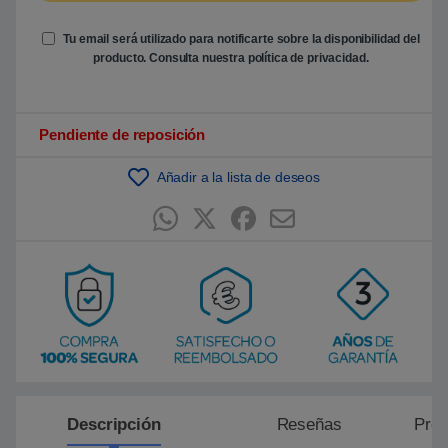
e
n
Tu email será utilizado para notificarte sobre la disponibilidad del
p
u
producto. Consulta nuestra
política de privacidad
.
n
t
u
a
c
Pendiente de reposición
i
ó
n
Añadir a la lista de deseos
d
e
c
l
i
e
n
t
e
Descripción
Reseñas
Preg