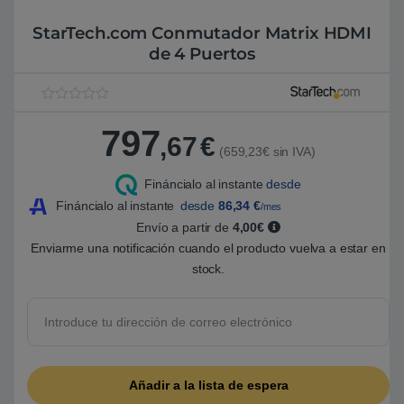
StarTech.com Conmutador Matrix HDMI
de 4 Puertos
V
1
a
797
l
,67
€
o
(659,23€ sin IVA)
r
a
Fináncialo al instante
desde
d
o
Fináncialo al instante
desde
86,34
€
/mes
5
.
Envío a partir de
4,00€
0
Enviarme una notificación cuando el producto vuelva a estar en
0
s
stock.
o
b
r
e
5
b
a
s
a
d
o