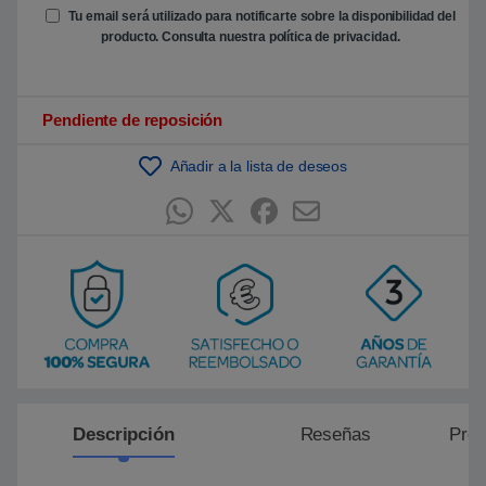
e
Tu email será utilizado para notificarte sobre la disponibilidad del
n
producto. Consulta nuestra
política de privacidad
.
p
u
n
t
u
Pendiente de reposición
a
c
i
ó
Añadir a la lista de deseos
n
d
e
c
l
i
e
n
t
e
Descripción
Reseñas
Preg