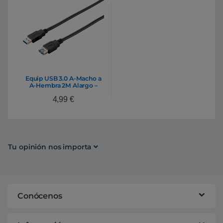
Equip USB 3.0 A-Macho a
A-Hembra 2M Alargo –
Cable datos
4,99
€
Tu opinión nos importa
Conócenos