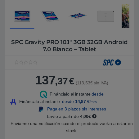
SPC Gravity PRO 10.1″ 3GB 32GB Android
7.0 Blanco – Tablet
V
1
a
137
l
,37
€
o
(113,53€ sin IVA)
r
a
Fináncialo al instante
desde
d
o
Fináncialo al instante
desde
14,87
€
/mes
5
.
Paga en 3 plazos sin intereses
0
Envío a partir de
4,00€
0
s
Enviarme una notificación cuando el producto vuelva a estar en
o
b
stock.
r
e