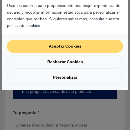
Usamos cookies para proporcionarte una mejor experiencia de
usuario y recopilar información estadística para personalizar el
Aún no hay reseñas.
contenido que recibes. Si quieres saber más, consulta nuestra
política de cookies.
Aceptar Cookies
Preguntas y respuestas de los
usuarios sobre este producto
Rechazar Cookies
Personalizar
No hay preguntas aún. Sé el primero en hacer
una pregunta acerca de este producto.
Tu pregunta
*