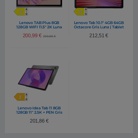
Lenovo TAB Plus 8GB
Lenovo Tab 10.1″ 4GB 64GB
128GB WIFI 11.5″ 2K Luna
Octacore Gris Luna | Tablet
Grey | Tablet
200,99
€
212,51
€
203,66
€
Lenovo Idea Tab 11 8GB
128GB 11″ 2.5K + PEN Gris
Luna | Tablet
201,86
€