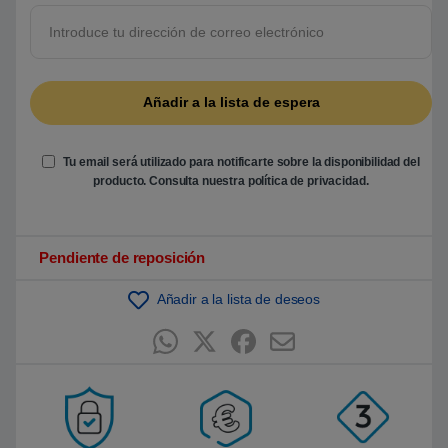
5
b
a
s
a
d
o
e
n
p
u
Tu email será utilizado para notificarte sobre la disponibilidad del
n
t
producto. Consulta nuestra
política de privacidad
.
u
a
c
i
ó
Pendiente de reposición
n
d
e
Añadir a la lista de deseos
c
l
i
e
n
t
e