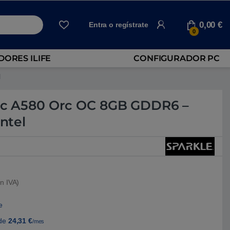
0,00
€
Entra o regístrate
0
ORES ILIFE
CONFIGURADOR PC
l
Arc A580 Orc OC 8GB GDDR6 –
Intel
n IVA)
e
de
24,31
€
/mes