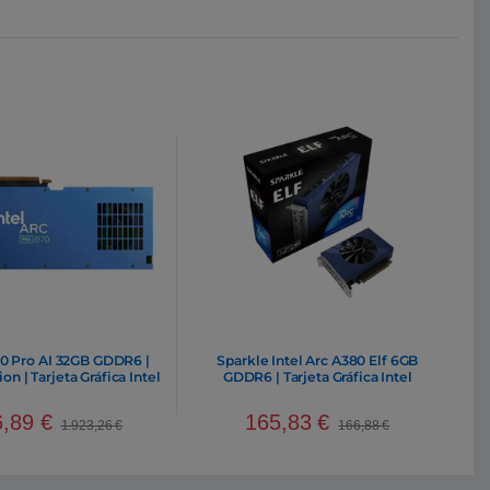
70 Pro AI 32GB GDDR6 |
Sparkle Intel Arc A380 Elf 6GB
on | Tarjeta Gráfica Intel
GDDR6 | Tarjeta Gráfica Intel
6,89
€
165,83
€
1.923,26
€
166,88
€