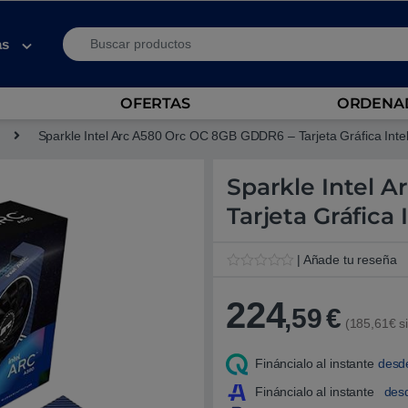
Search for:
as
OFERTAS
ORDENAD
Sparkle Intel Arc A580 Orc OC 8GB GDDR6 – Tarjeta Gráfica Inte
Sparkle Intel 
Tarjeta Gráfica 
| Añade tu reseña
V
1
a
224
l
,59
€
o
(185,61€ si
r
a
d
Fináncialo al instante
desd
o
5
Fináncialo al instante
des
.
0