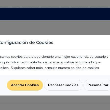
onfiguración de Cookies
samos cookies para proporcionarte una mejor experiencia de usuario y
ecopilar información estadística para personalizar el contenido que
e los usuarios sobre este produ
ecibes. Si quieres saber más, consulta nuestra política de cookies.
regunta acerca de este producto.
Aceptar Cookies
Rechazar Cookies
Personalizar