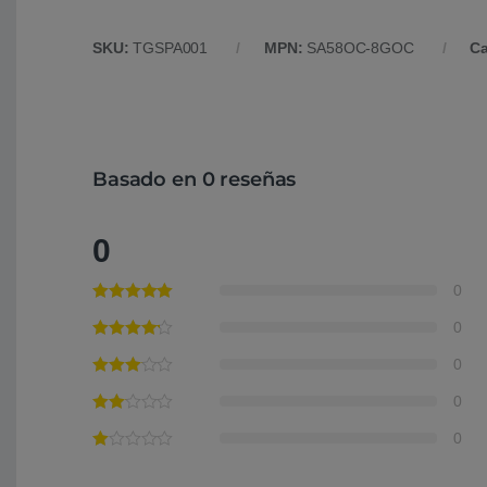
SKU:
TGSPA001
MPN:
SA58OC-8GOC
Ca
Basado en 0 reseñas
0
0
0
0
0
0