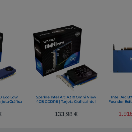
10 Eco Low
Sparkle Intel Arc A310 Omni View
Intel Arc B
rjeta Gráfica
4GB GDDR6 | Tarjeta Gráfica Intel
Founder Editi
1.91
€
133,98
€