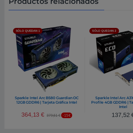
Productos relacionados
SÓLO QUEDAN 1
SÓLO QUEDAN 2
Sparkle Intel Arc B580 Guardian OC
Sparkle Intel Arc A3
12GB GDDR6 | Tarjeta Gráfica Intel
Profile 4GB GDDR6 | Ta
Intel
364,13
€
137,52
379,61
€
-15€