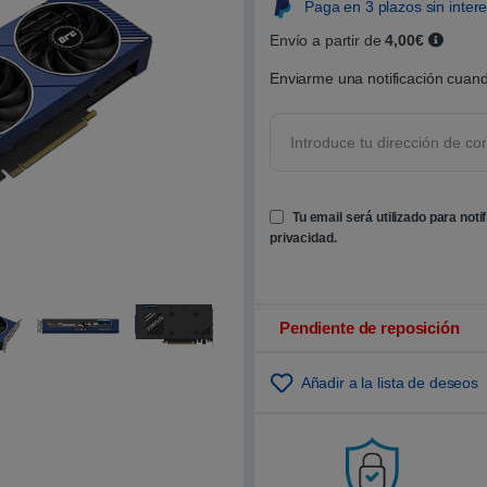
Paga en 3 plazos sin inter
0
s
Envío a partir de
4,00€
o
b
r
Enviarme una notificación cuand
e
5
b
a
s
a
d
o
e
Tu email será utilizado para noti
n
privacidad
.
p
u
n
t
u
a
Pendiente de reposición
c
i
ó
n
Añadir a la lista de deseos
d
e
c
l
i
e
n