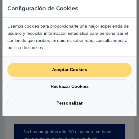
Agrega una reseña
Configuración de Cookies
Debes
acceder
para publicar una valoración.
Usamos cookies para proporcionarte una mejor experiencia de
usuario y recopilar información estadística para personalizar el
contenido que recibes. Si quieres saber más, consulta nuestra
política de cookies.
Aún no hay reseñas.
Aceptar Cookies
Rechazar Cookies
Preguntas y respuestas de los
Personalizar
usuarios sobre este producto
No hay preguntas aún. Sé el primero en hacer
una pregunta acerca de este producto.