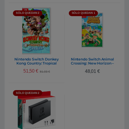
SÓLO QUEDAN 2
SÓLO QUEDAN 1
Nintendo Switch Donkey
Nintendo Switch Animal
Kong Country: Tropical
Crossing: New Horizon –
Freeze – Juego
Videojuego
51,50
€
48,01
€
81,03
€
SÓLO QUEDAN 2