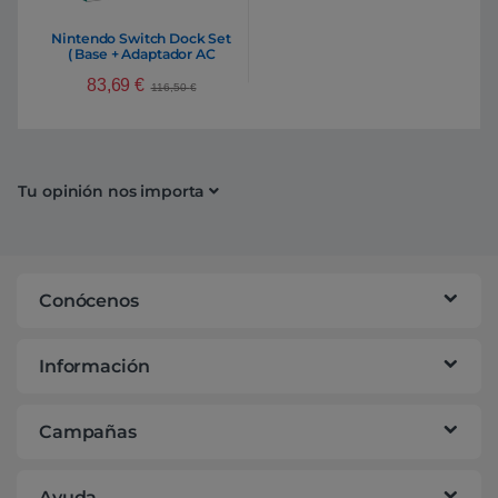
Nintendo Switch Dock Set
( Base + Adaptador AC
+HDMI )
83,69
€
116,50
€
Tu opinión nos importa
Conócenos
Información
Campañas
Ayuda