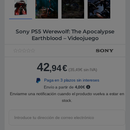
Sony PS5 Werewolf: The Apocalypse
Earthblood – Videojuego
V
1
a
42
l
,94
€
o
(35,49€ sin IVA)
r
a
Paga en 3 plazos sin intereses
d
o
Envío a partir de
4,00€
5
.
Enviarme una notificación cuando el producto vuelva a estar en
0
stock.
0
s
o
b
r
e
5
b