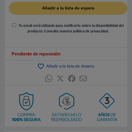
a
s
a
d
o
e
Tu email será utilizado para notificarte sobre la disponibilidad del
n
producto. Consulta nuestra
política de privacidad
.
p
u
n
t
u
Pendiente de reposición
a
c
i
ó
Añadir a la lista de deseos
n
d
e
c
l
i
e
n
t
e