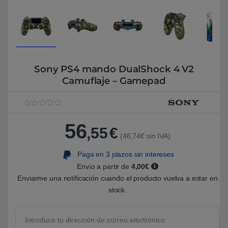
Sony PS4 mando DualShock 4 V2
Camuflaje – Gamepad
V
1
a
56
l
,55
€
o
(46,74€ sin IVA)
r
a
Paga en 3 plazos sin intereses
d
o
Envío a partir de
4,00€
5
.
Enviarme una notificación cuando el producto vuelva a estar en
0
stock.
0
s
o
b
r
e