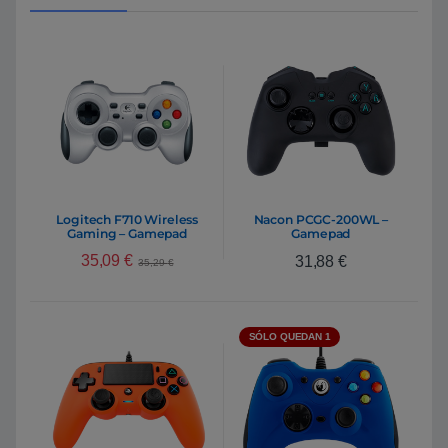
Logitech F710 Wireless
Nacon PCGC-200WL –
Gaming – Gamepad
Gamepad
35,09
€
31,88
€
35,29
€
SÓLO QUEDAN 1