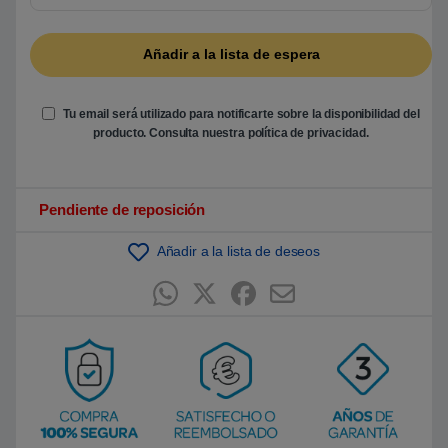
5
b
a
s
a
d
o
e
Tu email será utilizado para notificarte sobre la disponibilidad del
n
producto. Consulta nuestra
política de privacidad
.
p
u
n
t
u
Pendiente de reposición
a
c
i
ó
Añadir a la lista de deseos
n
d
e
c
l
i
e
n
t
e