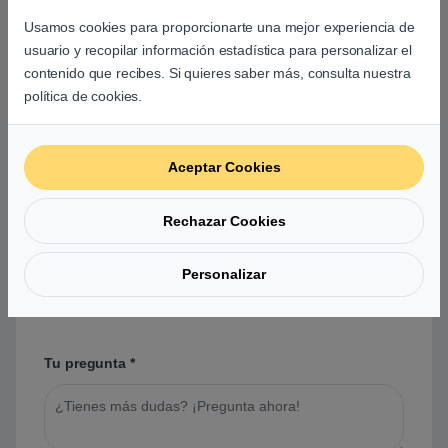
Usamos cookies para proporcionarte una mejor experiencia de
Aún no hay reseñas.
usuario y recopilar información estadística para personalizar el
contenido que recibes. Si quieres saber más, consulta nuestra
política de cookies.
Preguntas y respuestas de los
Aceptar Cookies
usuarios sobre este producto
Rechazar Cookies
No hay preguntas aún. Sé el primero en hacer
Personalizar
una pregunta acerca de este producto.
Tu pregunta
*