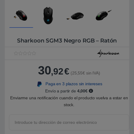
Sharkoon SGM3 Negro RGB – Ratón
V
1
a
30
l
,92
€
o
(25,55€ sin IVA)
r
a
Paga en 3 plazos sin intereses
d
o
Envío a partir de
4,00€
5
.
Enviarme una notificación cuando el producto vuelva a estar en
0
stock.
0
s
o
b
r
e
5