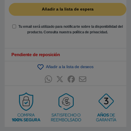
b
a
s
a
d
o
e
Tu email será utilizado para notificarte sobre la disponibilidad del
n
producto. Consulta nuestra
política de privacidad
.
p
u
n
t
u
Pendiente de reposición
a
c
i
ó
Añadir a la lista de deseos
n
d
e
c
l
i
e
n
t
e