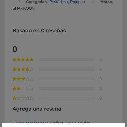
Categorías:
Periféricos
,
Ratones
Marca:
SHARKOON
Basado en 0 reseñas
0
0
0
0
0
0
Agrega una reseña
Debes
acceder
para publicar una valoración.