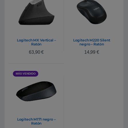
Logitech MX Vertical –
Logitech M220 Silent
Ratón
negro – Ratón
63,90
€
14,99
€
MÁS VENDIDO
Logitech M171 negro –
Ratón