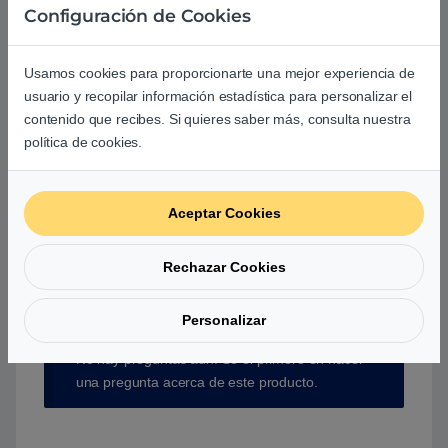
Configuración de Cookies
Usamos cookies para proporcionarte una mejor experiencia de
usuario y recopilar información estadística para personalizar el
contenido que recibes. Si quieres saber más, consulta nuestra
Aún no hay reseñas.
política de cookies.
Aceptar Cookies
Preguntas y respuestas de los
Rechazar Cookies
usuarios sobre este producto
Personalizar
No hay preguntas aún. Sé el primero en hacer
una pregunta acerca de este producto.