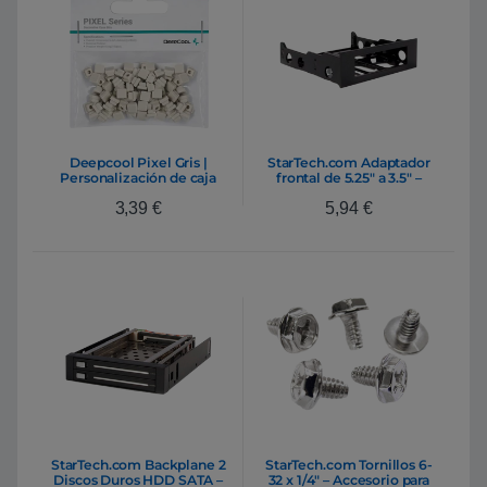
Deepcool Pixel Gris |
StarTech.com Adaptador
Personalización de caja
frontal de 5.25″ a 3.5″ –
100 Unidades
Accesorio
3,39
€
5,94
€
StarTech.com Backplane 2
StarTech.com Tornillos 6-
Discos Duros HDD SATA –
32 x 1/4″ – Accesorio para