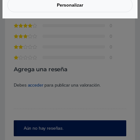
0
Personalizar
0
0
0
0
0
Agrega una reseña
Debes
acceder
para publicar una valoración.
Aún no hay reseñas.