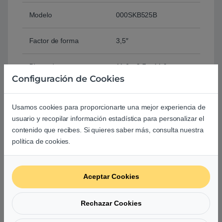
Modelo
‎000SKB525B
Factor de forma
3,5″
Dimensiones
‎11.6 x 3.7 x 14.6 cm
Configuración de Cookies
Peso
150 g
Usamos cookies para proporcionarte una mejor experiencia de
Color
Negro
usuario y recopilar información estadística para personalizar el
contenido que recibes. Si quieres saber más, consulta nuestra
política de cookies.
Comprar Sharkoon HDD/SSD 5,25″ a 3,5″ o 2.,5″ –
Adaptador
Aceptar Cookies
Basado en 0 reseñas
Rechazar Cookies