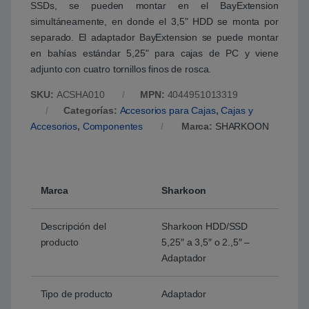
SSDs, se pueden montar en el BayExtension
simultáneamente, en donde el 3,5" HDD se monta por
separado. El adaptador BayExtension se puede montar
en bahías estándar 5,25" para cajas de PC y viene
adjunto con cuatro tornillos finos de rosca.
SKU:
ACSHA010
MPN:
4044951013319
Categorías:
Accesorios para Cajas
,
Cajas y
Accesorios
,
Componentes
Marca:
SHARKOON
Marca
Sharkoon
Descripción del
Sharkoon HDD/SSD
producto
5,25″ a 3,5″ o 2.,5″ –
Adaptador
Tipo de producto
Adaptador