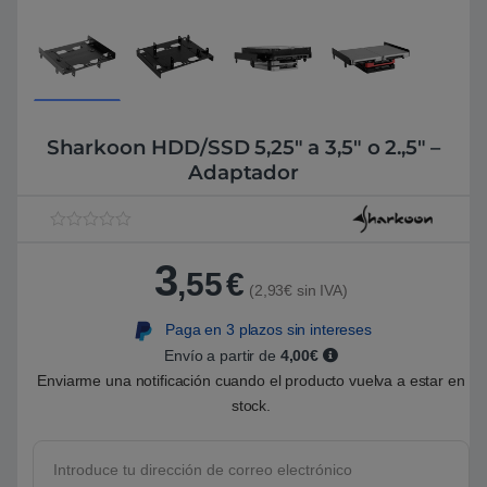
Sharkoon HDD/SSD 5,25″ a 3,5″ o 2.,5″ –
Adaptador
V
1
a
3
l
,55
€
o
(2,93€ sin IVA)
r
a
Paga en 3 plazos sin intereses
d
o
Envío a partir de
4,00€
5
.
Enviarme una notificación cuando el producto vuelva a estar en
0
stock.
0
s
o
b
r
e