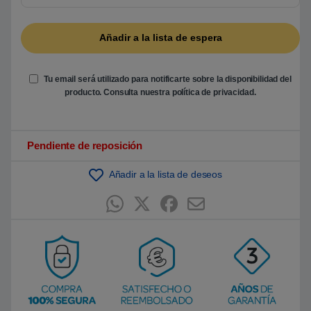
5
b
a
s
a
d
o
e
Tu email será utilizado para notificarte sobre la disponibilidad del
n
producto. Consulta nuestra
política de privacidad
.
p
u
n
t
u
Pendiente de reposición
a
c
i
ó
Añadir a la lista de deseos
n
d
e
c
l
i
e
n
t
e