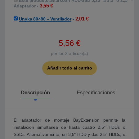
Este producto:
Sharkoon HDD/SSD 5,25″ a 3,5″ o 2.,5″ –
3,55
€
Adaptador
-
2,01
€
Unyka 80×80 – Ventilador
-
5,56
€
por los
2
articulo(s)
Añadir todo al carrito
Descripción
Especificaciones
El adaptador de montaje BayExtension permite la
instalación simultánea de hasta cuatro 2,5" HDDs o
SSDs. Alternativamente, un 3,5" HDD y dos 2,5" HDDs, o