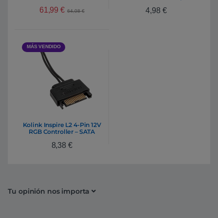
Accesorio
caja
61,99
€
4,98
€
64,08
€
MÁS VENDIDO
Kolink Inspire L2 4-Pin 12V
RGB Controller – SATA
8,38
€
Tu opinión nos importa