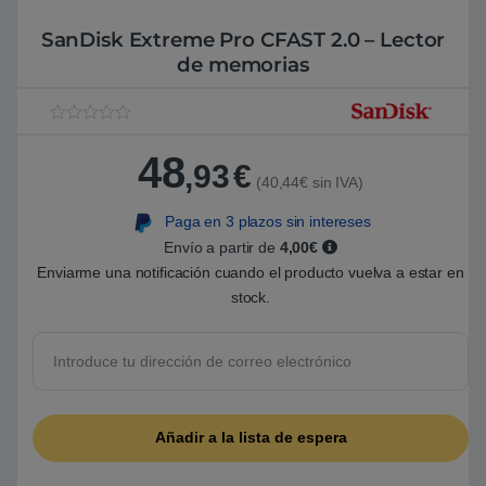
SanDisk Extreme Pro CFAST 2.0 – Lector
de memorias
V
1
a
48
l
,93
€
o
(40,44€ sin IVA)
r
a
Paga en 3 plazos sin intereses
d
o
Envío a partir de
4,00€
5
.
Enviarme una notificación cuando el producto vuelva a estar en
0
stock.
0
s
o
b
r
e
5
b
a
s
a
d
o