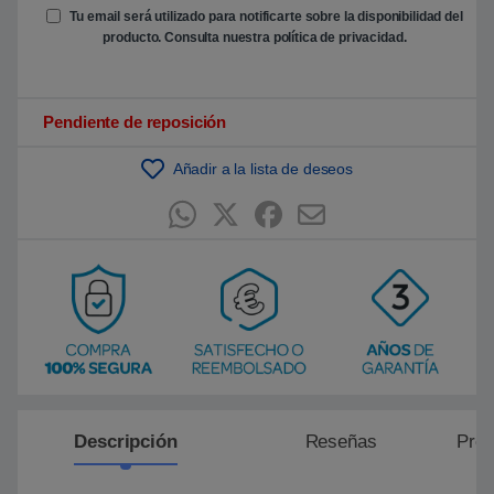
e
Tu email será utilizado para notificarte sobre la disponibilidad del
n
producto. Consulta nuestra
política de privacidad
.
p
u
n
t
u
Pendiente de reposición
a
c
i
ó
Añadir a la lista de deseos
n
d
e
c
l
i
e
n
t
e
Descripción
Reseñas
Preg