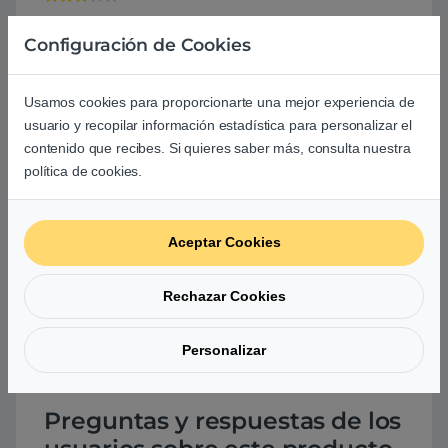
0
Configuración de Cookies
0
Agrega una reseña
Usamos cookies para proporcionarte una mejor experiencia de
usuario y recopilar información estadística para personalizar el
contenido que recibes. Si quieres saber más, consulta nuestra
Debes
acceder
para publicar una valoración.
política de cookies.
Aceptar Cookies
Aún no hay reseñas.
Rechazar Cookies
Personalizar
Preguntas y respuestas de los