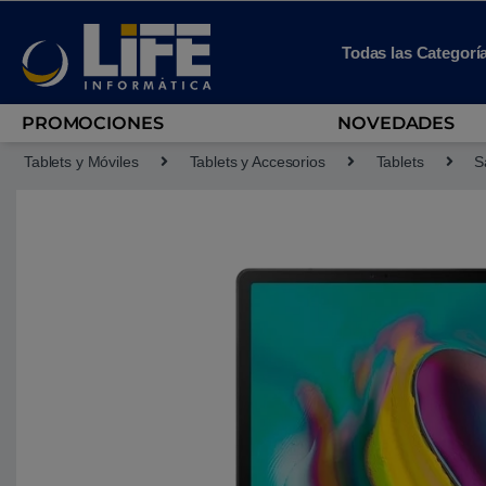
Skip to navigation
Skip to content
Todas las Categorí
PROMOCIONES
NOVEDADES
Tablets y Móviles
Tablets y Accesorios
Tablets
S