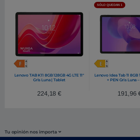
SÓLO QUEDAN 1
Lenovo TAB K11 8GB 128GB 4G LTE 11″
Lenovo Idea Tab 11 8GB 
Gris Luna | Tablet
+ PEN Gris Luna –
224,18
€
191,96
Tu opinión nos importa