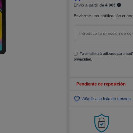
0
Envío a partir de
4,00€
0
s
o
Enviarme una notificación cuand
b
r
e
5
b
a
s
a
d
Tu email será utilizado para noti
o
privacidad
.
e
n
p
u
n
t
Pendiente de reposición
u
a
c
i
Añadir a la lista de deseos
ó
n
d
e
c
l
i
e