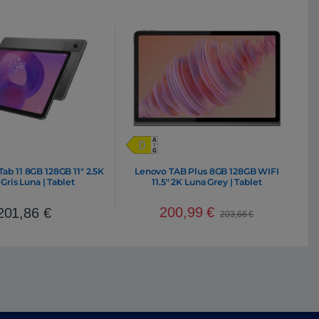
ab 11 8GB 128GB 11″ 2.5K
Lenovo TAB Plus 8GB 128GB WIFI
Gris Luna | Tablet
11.5″ 2K Luna Grey | Tablet
200,99
€
201,86
€
203,66
€