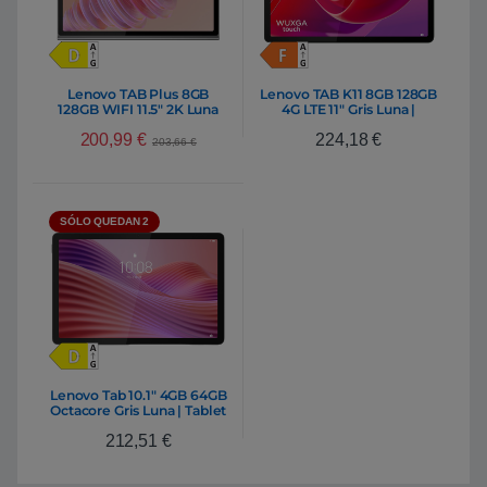
Lenovo TAB Plus 8GB
Lenovo TAB K11 8GB 128GB
128GB WIFI 11.5″ 2K Luna
4G LTE 11″ Gris Luna |
Grey | Tablet
Tablet
200,99
€
224,18
€
203,66
€
SÓLO QUEDAN 2
Lenovo Tab 10.1″ 4GB 64GB
Octacore Gris Luna | Tablet
212,51
€