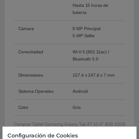
Hasta 15 horas de
batería
Cámara
8 MP Principal
5 MP Selfie
Conectividad
Wi-fi 5 (802.11ac) /
Bluetooth 5.0
Dimensiones
157,4 x 247,6 x 7 mm
Sistema Operativo
Android
Color
Gris
Comprar Tablet Samsung Galaxy Tab A7 10.4″ 3GB 32GB
Wifi Gris 2022
Configuración de Cookies