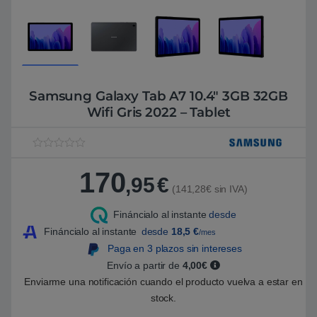
Samsung Galaxy Tab A7 10.4″ 3GB 32GB
Wifi Gris 2022 – Tablet
V
1
a
170
l
,95
€
o
(141,28€ sin IVA)
r
a
Fináncialo al instante
desde
d
o
Fináncialo al instante
desde
18,5
€
/mes
5
.
Paga en 3 plazos sin intereses
0
Envío a partir de
4,00€
0
s
Enviarme una notificación cuando el producto vuelva a estar en
o
b
stock.
r
e