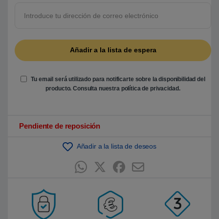
5
b
a
s
a
d
o
e
n
p
u
Tu email será utilizado para notificarte sobre la disponibilidad del
n
t
producto. Consulta nuestra
política de privacidad
.
u
a
c
i
ó
Pendiente de reposición
n
d
e
Añadir a la lista de deseos
c
l
i
e
n
t
e