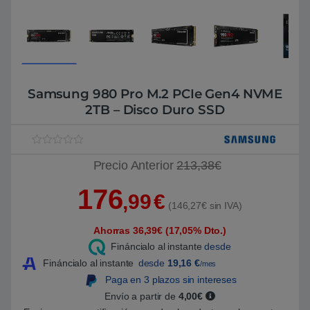
Samsung 980 Pro M.2 PCIe Gen4 NVME
2TB – Disco Duro SSD
V
1
Precio Anterior
213,38€
a
l
o
176
r
,99
€
a
(146,27€ sin IVA)
d
o
Ahorras 36,39€ (17,05% Dto.)
5
.
Fináncialo al instante
desde
0
0
Fináncialo al instante
desde
19,16
€
/mes
s
Paga en 3 plazos sin intereses
o
b
Envío a partir de
4,00€
r
e