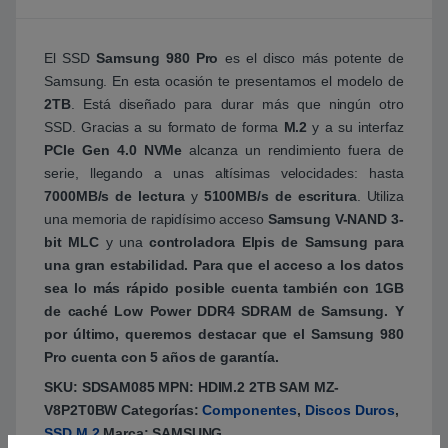
El SSD
Samsung 980 Pro
es el disco más potente de
Samsung. En esta ocasión te presentamos el modelo de
2TB
. Está diseñado para durar más que ningún otro
SSD. Gracias a su formato de forma
M.2
y a su interfaz
PCIe Gen 4.0 NVMe
alcanza un rendimiento fuera de
serie, llegando a unas altísimas velocidades: hasta
7000MB/s de lectura
y
5100MB/s de escritura
. Utiliza
una memoria de rapidísimo acceso
Samsung V-NAND 3-
bit MLC
y una
controladora Elpis de Samsung
para
una gran estabilidad. Para que el acceso a los datos
sea lo más rápido posible cuenta también con
1GB
de caché Low Power DDR4 SDRAM de Samsung
. Y
por último, queremos destacar que el Samsung 980
Pro cuenta con
5 años de garantía
.
SKU:
SDSAM085
MPN:
HDIM.2 2TB SAM MZ-
V8P2T0BW
Categorías:
Componentes
,
Discos Duros
,
SSD M.2
Marca:
SAMSUNG