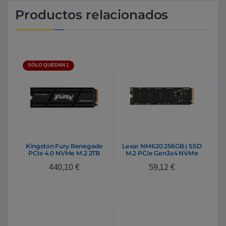
Productos relacionados
SÓLO QUEDAN 1
Kingston Fury Renegade
Lexar NM620 256GB | SSD
PCIe 4.0 NVMe M.2 2TB
M.2 PCIe Gen3x4 NVMe
con disipador – SSD
440,10
€
59,12
€