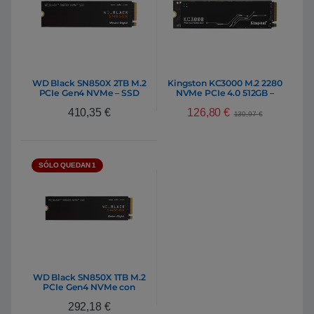
WD Black SN850X 2TB M.2
Kingston KC3000 M.2 2280
PCIe Gen4 NVMe – SSD
NVMe PCIe 4.0 512GB –
Disco Duro SSD
126,80
€
410,35
€
130,97
€
SÓLO QUEDAN 1
WD Black SN850X 1TB M.2
PCIe Gen4 NVMe con
disipador – SSD
292,18
€