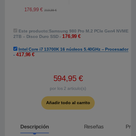
176,99
€
213,38
€
Este producto:
Samsung 980 Pro M.2 PCIe Gen4 NVME
176,99
€
2TB – Disco Duro SSD
-
Intel Core i7 13700K 16 núcleos 5.40GHz – Procesador
417,96
€
-
594,95
€
por los
2
articulo(s)
Añadir todo al carrito
Descripción
Reseñas
Preg