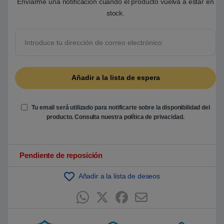
Enviarme una notificación cuando el producto vuelva a estar en
5
stock.
b
a
s
a
d
o
e
n
p
u
n
t
u
a
Tu email será utilizado para notificarte sobre la disponibilidad del
c
producto. Consulta nuestra
política de privacidad
.
i
ó
n
d
e
c
Pendiente de reposición
l
i
e
Añadir a la lista de deseos
n
t
e