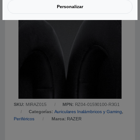
tomen un descanso.
Personalizar
SKU:
MIRAZ015
MPN:
RZ04-01590100-R3G1
Categorías:
Auriculares Inalámbricos y Gaming
,
Periféricos
Marca:
RAZER