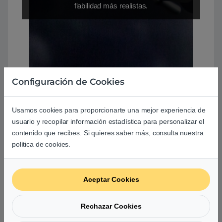
fiabilidad más realistas.
Configuración de Cookies
ALMOHADILLAS LIGERAS
DE PIEL SINTÉTICA
Usamos cookies para proporcionarte una mejor experiencia de
usuario y recopilar información estadística para personalizar el
contenido que recibes. Si quieres saber más, consulta nuestra
Diseñados para una comodidad completa
política de cookies.
incluso durante maratones de juego, sus
almohadillas suaves y ligeras están hechas de
espuma viscoelástica y piel sintética para
Aceptar Cookies
adaptarse perfectamente a la forma de tu
cabeza. Ahora podrás jugar sin parar durante
Rechazar Cookies
horas sin necesidad de que tus orejas se