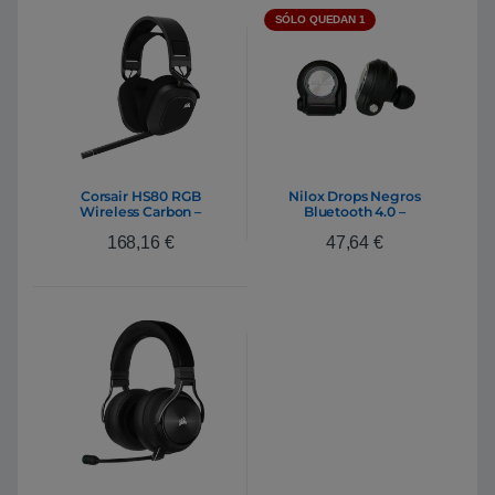
SÓLO QUEDAN 1
Corsair HS80 RGB
Nilox Drops Negros
Wireless Carbon –
Bluetooth 4.0 –
Auriculares
Auriculares Inalámbricos
168,16
€
47,64
€