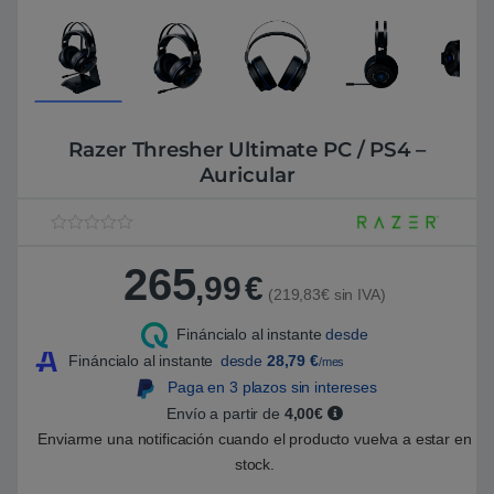
Razer Thresher Ultimate PC / PS4 –
Auricular
V
1
a
265
l
,99
€
o
(219,83€ sin IVA)
r
a
Fináncialo al instante
desde
d
o
Fináncialo al instante
desde
28,79
€
/mes
5
.
Paga en 3 plazos sin intereses
0
Envío a partir de
4,00€
0
s
Enviarme una notificación cuando el producto vuelva a estar en
o
b
stock.
r
e