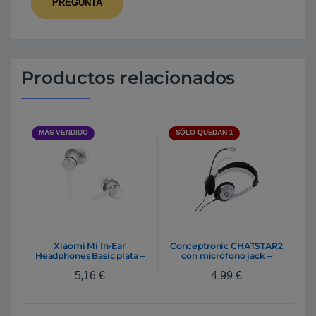
Productos relacionados
MÁS VENDIDO
SÓLO QUEDAN 1
Xiaomi Mi In-Ear
Conceptronic CHATSTAR2
Headphones Basic plata –
con micrófono jack –
Auricular
Auricular
5,16
€
4,99
€