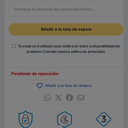
5
b
a
s
a
d
o
e
n
p
u
Tu email será utilizado para notificarte sobre la disponibilidad del
n
t
producto. Consulta nuestra
política de privacidad
.
u
a
c
i
ó
Pendiente de reposición
n
d
e
Añadir a la lista de deseos
c
l
i
e
n
t
e