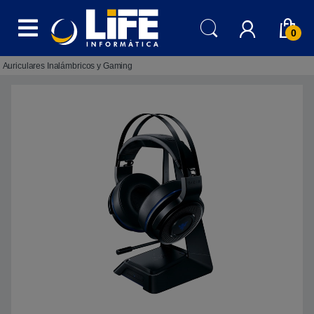
Skip to navigation
Skip to content
0
Auriculares Inalámbricos y Gaming