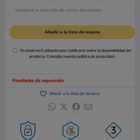
5
b
a
s
a
d
o
e
n
p
u
Tu email será utilizado para notificarte sobre la disponibilidad del
n
t
producto. Consulta nuestra
política de privacidad
.
u
a
c
i
ó
Pendiente de reposición
n
d
e
Añadir a la lista de deseos
c
l
i
e
n
t
e