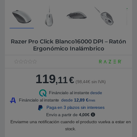
Razer Pro Click Blanco16000 DPI – Ratón
Ergonómico Inalámbrico
V
1
a
119
l
,11
€
o
(98,44€ sin IVA)
r
a
Fináncialo al instante
desde
d
o
Fináncialo al instante
desde
12,89
€
/mes
5
.
Paga en 3 plazos sin intereses
0
Envío a partir de
4,00€
0
s
Enviarme una notificación cuando el producto vuelva a estar en
o
b
stock.
r
e