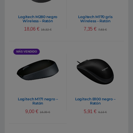
Logitech M280 negro
Logitech M170 gris
Wireless – Ratón
Wireless – Ratón
18,06
€
7,35
€
18,32
€
7,83
€
MÁS VENDIDO
Logitech M171 negro –
Logitech B100 negro –
Ratón
Ratón
9,00
€
5,91
€
16,99
€
6,13
€