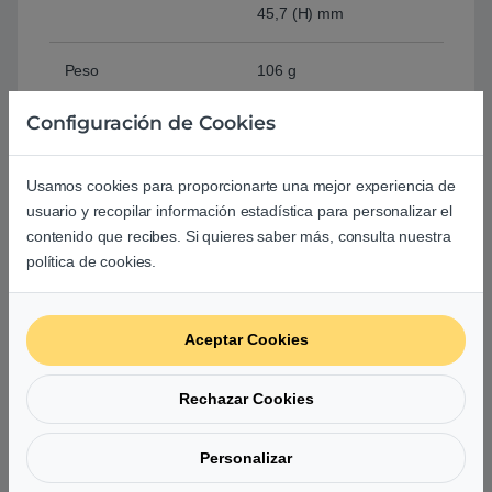
45,7 (H) mm
Peso
106 g
Configuración de Cookies
Color
Negro
Garantía
3 años
Usamos cookies para proporcionarte una mejor experiencia de
usuario y recopilar información estadística para personalizar el
contenido que recibes. Si quieres saber más, consulta nuestra
Comprar Ratón Razer Pro Click Blanco16000 DPI
política de cookies.
Basado en 0 reseñas
Aceptar Cookies
0
Rechazar Cookies
0
Personalizar
0