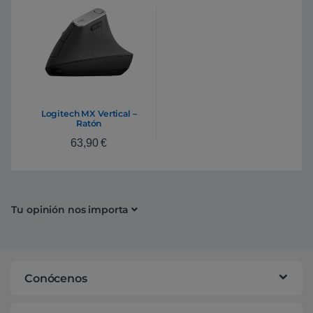
Logitech MX Vertical –
Ratón
63,90
€
Tu opinión nos importa
Conócenos