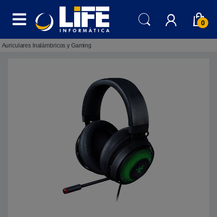
Skip to navigation
Skip to content
0
Auriculares Inalámbricos y Gaming