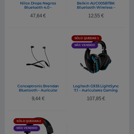
Nilox Drops Negros
Belkin AUC005BTBK
Bluetooth 4.0 –
Bluetooth Wireless –
Auriculares Inalámbricos
Auricular
47,64
€
12,55
€
SÓLO QUEDAN 1
MÁS VENDIDO
Conceptronic Brendan
Logitech G935 LightSync
Bluetooth – Auricular
7.1 – Auriculares Gaming
Inalámbricos
9,44
€
107,85
€
SÓLO QUEDAN 2
MÁS VENDIDO