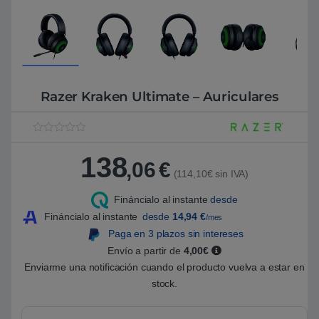
Razer Kraken Ultimate – Auriculares
V
1
a
138
l
,06
€
o
(114,10€ sin IVA)
r
a
Fináncialo al instante
desde
d
o
Fináncialo al instante
desde
14,94
€
/mes
5
.
Paga en 3 plazos sin intereses
0
Envío a partir de
4,00€
0
s
Enviarme una notificación cuando el producto vuelva a estar en
o
b
stock.
r
e
5