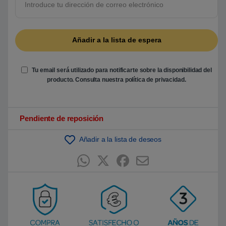
b
a
s
a
d
o
e
n
p
u
Tu email será utilizado para notificarte sobre la disponibilidad del
n
t
producto. Consulta nuestra
política de privacidad
.
u
a
c
i
ó
Pendiente de reposición
n
d
e
Añadir a la lista de deseos
c
l
i
e
n
t
e